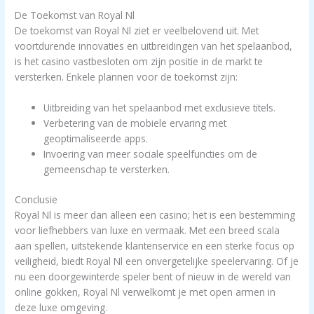
De Toekomst van Royal Nl
De toekomst van Royal Nl ziet er veelbelovend uit. Met
voortdurende innovaties en uitbreidingen van het spelaanbod,
is het casino vastbesloten om zijn positie in de markt te
versterken. Enkele plannen voor de toekomst zijn:
Uitbreiding van het spelaanbod met exclusieve titels.
Verbetering van de mobiele ervaring met
geoptimaliseerde apps.
Invoering van meer sociale speelfuncties om de
gemeenschap te versterken.
Conclusie
Royal Nl is meer dan alleen een casino; het is een bestemming
voor liefhebbers van luxe en vermaak. Met een breed scala
aan spellen, uitstekende klantenservice en een sterke focus op
veiligheid, biedt Royal Nl een onvergetelijke speelervaring. Of je
nu een doorgewinterde speler bent of nieuw in de wereld van
online gokken, Royal Nl verwelkomt je met open armen in
deze luxe omgeving.