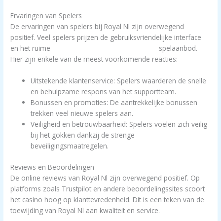
Ervaringen van Spelers
De ervaringen van spelers bij Royal Nl zijn overwegend
positief. Veel spelers prijzen de gebruiksvriendelijke interface
en het ruime
https://royalcasinonederland.com
spelaanbod.
Hier zijn enkele van de meest voorkomende reacties:
Uitstekende klantenservice: Spelers waarderen de snelle
en behulpzame respons van het supportteam.
Bonussen en promoties: De aantrekkelijke bonussen
trekken veel nieuwe spelers aan.
Veiligheid en betrouwbaarheid: Spelers voelen zich veilig
bij het gokken dankzij de strenge
beveiligingsmaatregelen.
Reviews en Beoordelingen
De online reviews van Royal Nl zijn overwegend positief. Op
platforms zoals Trustpilot en andere beoordelingssites scoort
het casino hoog op klanttevredenheid. Dit is een teken van de
toewijding van Royal Nl aan kwaliteit en service.