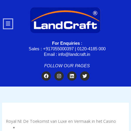
Skip
to
content
Menu
For Enquiries
:
Sales : +917055000397 | 0120-4185 000
Email : info@landcraft.in
FOLLOW OUR PAGES
F
I
L
T
a
n
i
w
c
s
n
i
e
t
k
t
b
a
e
t
o
g
d
e
o
r
i
r
k
a
n
/
Uncategorized
/ By
troomynds@gmail.com
m
Royal Nl: De Toekomst van Luxe en Vermaak in het Casino
Inleiding