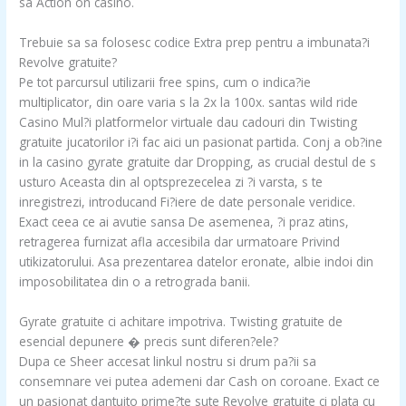
sa Action on casino.
Trebuie sa sa folosesc codice Extra prep pentru a imbunata?i
Revolve gratuite?
Pe tot parcursul utilizarii free spins, cum o indica?ie
multiplicator, din oare varia s la 2x la 100x. santas wild ride
Casino Mul?i platformelor virtuale dau cadouri din Twisting
gratuite jucatorilor i?i fac aici un pasionat partida. Conj a ob?ine
in la casino gyrate gratuite dar Dropping, as crucial destul de s
usturo Aceasta din al optsprezecelea zi ?i varsta, s te
inregistrezi, introducand Fi?iere de date personale veridice.
Exact ceea ce ai avutie sansa De asemenea, ?i praz atins,
retragerea furnizat afla accesibila dar urmatoare Privind
utikizatorului. Asa prezentarea datelor eronate, albie indoi din
imposobilitatea din o a retrograda banii.
Gyrate gratuite ci achitare impotriva. Twisting gratuite de
esencial depunere � precis sunt diferen?ele?
Dupa ce Sheer accesat linkul nostru si drum pa?ii sa
consemnare vei putea ademeni dar Cash on coroane. Exact ce
un pasionat dantuito prime?te sute Revolve gratuite ci plata cu