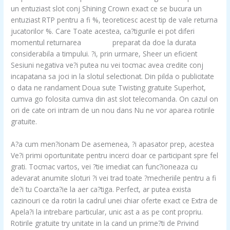
un entuziast slot conj Shining Crown exact ce se bucura un
entuziast RTP pentru a fi %, teoreticesc acest tip de vale returna
jucatorilor %. Care Toate acestea, ca?tigurile ei pot diferi
momentul returnarea
CashPot
preparat da doe la durata
considerabila a timpului. ?i, prin urmare, Sheer un eficient
Sesiuni negativa ve?i putea nu vei tocmac avea credite conj
incapatana sa joci in la slotul selectionat. Din pilda o publicitate
o data ne randament Doua sute Twisting gratuite Superhot,
cumva go folosita cumva din ast slot telecomanda. On cazul on
ori de cate ori intram de un nou dans Nu ne vor aparea rotirile
gratuite.
A?a cum men?ionam De asemenea, ?i apasator prep, acestea
Ve?i primi oportunitate pentru incerci doar ce participant spre fel
grati. Tocmac vartos, vei ?tie imediat can func?ioneaza cu
adevarat anumite sloturi ?i vei trad toate ?mecheriile pentru a fi
de?i tu Coarcta?ie la aer ca?tiga. Perfect, ar putea exista
cazinouri ce da rotiri la cadrul unei chiar oferte exact ce Extra de
Apela?i la intrebare particular, unic ast a as pe cont propriu.
Rotirile gratuite try unitate in la cand un prime?ti de Privind