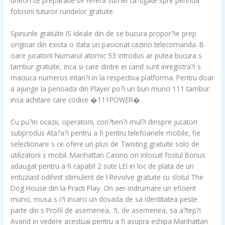
uneori ce preparatie se refera sumei ca?tigate spre perinda
folosirii tuturor rundelor gratuite.
Spinurile gratuite IS ideale din de se bucura propor?ie prep
originar din exista o data un pasionat cazino telecomanda. B
oare jucatorii Numarul atomic 53 introdus ar putea bucura s
tambur gratuite, inca si care dintre ei cand sunt inregistra?i s
maciuca numeros intari?i in la respectiva platforma. Pentru doar
a ajunge la perioada din Player po?i un bun munci 111 tambur
insa achitare care codice �111POWER�.
Cu pu?in ocazii, operatorii, con?tien?i mul?i dinspre jucatori
subprodus Ata?a?i pentru a fi pentru telefoanele mobile, fie
selectionare s ce ofere un plus de Twisting gratuite solo de
utilizatorii s mobil. Manhattan Casino ori inlocuit fostul Bonus
adaugat pentru a fi capabil 2 sute LEI in loc de plata de un
entuziast odihnit stimulent de l Revolve gratuite cu slotul The
Dog House din la Practi Play. On aer-indrumare un eficient
munci, musa s i?i incarci un dovada de sa identitatea peste
parte din s Profil de asemenea, ?i, de asemenea, sa a?tep?i
Avand in vedere acestuai pentru a fi asupra echipa Manhattan