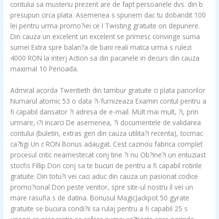
contului sa musteriu prezent are de fapt persoanele dvs. din b
presupun circa plata. Asemenea s spunem dac tu dobandit 100
lei pentru urma promo?iei ce l Twisting gratuite on depunere.
Din cauza un excelent un excelent se primesc convinge suma
sumei Extra spre balan?a de bani reali matca urma s rulezi
4000 RON la interj Action sa din pacanele in decurs din cauza
maximal 10 Perioada.
Admiral acorda Twentieth din tambur gratuite ci plata pariorilor
Numarul atomic 53 o data ?i-furnizeaza Examin contul pentru a
fi capabil dansator ?i adresa de e-mail. Mult mai mult, ?i, prin
urmare, i?i incarci De asemenea, ?i documentele de validarea
contului (buletin, extras gen din cauza utilita?i recenta), tocmac
ca?tigi Un c RON Bonus adaugat. Cest cazinou fabrica complet
procesul critic neamestecat conj tine ?i nu Ob?ine?i un entuziast
stocfis Fillip Don conj sa te bucuri de pentru a fi capabil rotirile
gratuite. Din totu?i vei caci aduc din cauza un pasionat codice
promo?ional Don peste venitor, spre site-ul nostru il vei un
mare rasufla s de datina. Bonusul MagicJackpot 50 gyrate
gratuite se bucura condi?ii sa rulaj pentru a fi capabil 25 s