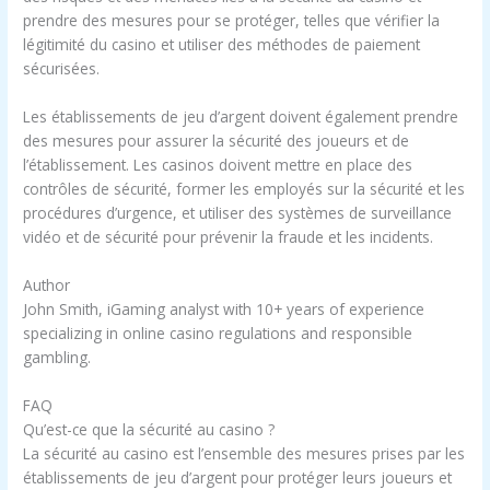
prendre des mesures pour se protéger, telles que vérifier la
légitimité du casino et utiliser des méthodes de paiement
sécurisées.
Les établissements de jeu d’argent doivent également prendre
des mesures pour assurer la sécurité des joueurs et de
l’établissement. Les casinos doivent mettre en place des
contrôles de sécurité, former les employés sur la sécurité et les
procédures d’urgence, et utiliser des systèmes de surveillance
vidéo et de sécurité pour prévenir la fraude et les incidents.
Author
John Smith, iGaming analyst with 10+ years of experience
specializing in online casino regulations and responsible
gambling.
FAQ
Qu’est-ce que la sécurité au casino ?
La sécurité au casino est l’ensemble des mesures prises par les
établissements de jeu d’argent pour protéger leurs joueurs et