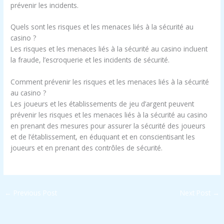
prévenir les incidents.
Quels sont les risques et les menaces liés à la sécurité au
casino ?
Les risques et les menaces liés à la sécurité au casino incluent
la fraude, l’escroquerie et les incidents de sécurité.
Comment prévenir les risques et les menaces liés à la sécurité
au casino ?
Les joueurs et les établissements de jeu d’argent peuvent
prévenir les risques et les menaces liés à la sécurité au casino
en prenant des mesures pour assurer la sécurité des joueurs
et de l’établissement, en éduquant et en conscientisant les
joueurs et en prenant des contrôles de sécurité.
←
Previous Post
Next Post
→