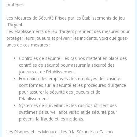
protéger.
Les Mesures de Sécurité Prises par les Établissements de Jeu
d’Argent
Les établissements de jeu d’argent prennent des mesures pour
protéger leurs joueurs et prévenir les incidents. Voici quelques-
unes de ces mesures :
Contrôles de sécurité : les casinos mettent en place des
contrôles de sécurité pour assurer la sécurité des
joueurs et de l’établissement.
Formation des employés : les employés des casinos
sont formés sur la sécurité et les procédures d’urgence
pour assurer la sécurité des joueurs et de
l’établissement.
Systèmes de surveillance : les casinos utilisent des
systèmes de surveillance vidéo et de sécurité pour
prévenir la fraude et les incidents.
Les Risques et les Menaces liés à la Sécurité au Casino