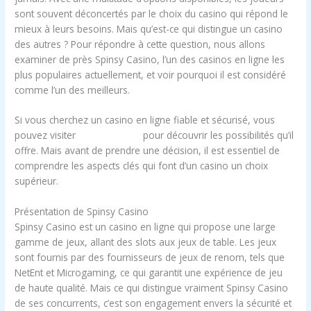
sont souvent déconcertés par le choix du casino qui répond le
mieux à leurs besoins. Mais qu’est-ce qui distingue un casino
des autres ? Pour répondre à cette question, nous allons
examiner de près Spinsy Casino, l’un des casinos en ligne les
plus populaires actuellement, et voir pourquoi il est considéré
comme l’un des meilleurs.
Si vous cherchez un casino en ligne fiable et sécurisé, vous
pouvez visiter
Spinsy Casino
pour découvrir les possibilités qu’il
offre. Mais avant de prendre une décision, il est essentiel de
comprendre les aspects clés qui font d’un casino un choix
supérieur.
Présentation de Spinsy Casino
Spinsy Casino est un casino en ligne qui propose une large
gamme de jeux, allant des slots aux jeux de table. Les jeux
sont fournis par des fournisseurs de jeux de renom, tels que
NetEnt et Microgaming, ce qui garantit une expérience de jeu
de haute qualité. Mais ce qui distingue vraiment Spinsy Casino
de ses concurrents, c’est son engagement envers la sécurité et