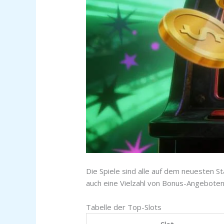
Die Spiele sind alle auf dem neuesten S
auch eine Vielzahl von Bonus-Angeboten
Tabelle der Top-Slots