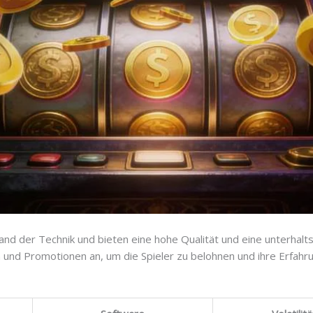
tand der Technik und bieten eine hohe Qualität und eine unterha
 und Promotionen an, um die Spieler zu belohnen und ihre Erfahr