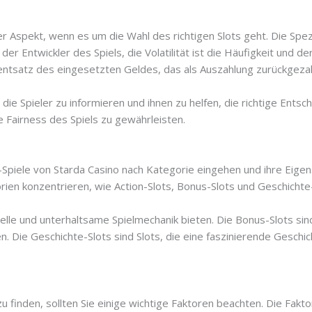
ger Aspekt, wenn es um die Wahl des richtigen Slots geht. Die Spe
t der Entwickler des Spiels, die Volatilität ist die Häufigkeit un
ntsatz des eingesetzten Geldes, das als Auszahlung zurückgezah
 die Spieler zu informieren und ihnen zu helfen, die richtige Entsc
ie Fairness des Spiels zu gewährleisten.
-Spiele von Starda Casino nach Kategorie eingehen und ihre Eigens
ien konzentrieren, wie Action-Slots, Bonus-Slots und Geschichte-
nelle und unterhaltsame Spielmechanik bieten. Die Bonus-Slots sind
 Die Geschichte-Slots sind Slots, die eine faszinierende Geschic
 finden, sollten Sie einige wichtige Faktoren beachten. Die Fakto