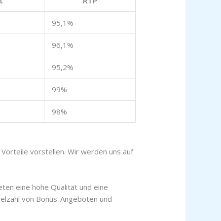
t
RTP
95,1%
96,1%
95,2%
99%
98%
Vorteile vorstellen. Wir werden uns auf
eten eine hohe Qualität und eine
Vielzahl von Bonus-Angeboten und