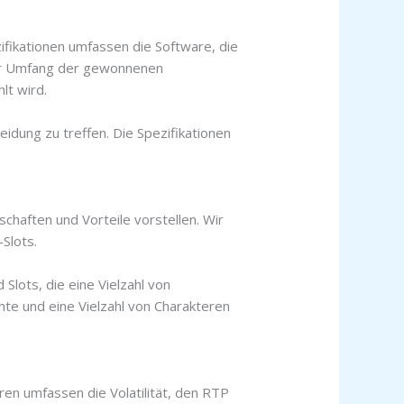
zifikationen umfassen die Software, die
d der Umfang der gewonnenen
lt wird.
heidung zu treffen. Die Spezifikationen
chaften und Vorteile vorstellen. Wir
Slots.
 Slots, die eine Vielzahl von
hte und eine Vielzahl von Charakteren
ren umfassen die Volatilität, den RTP