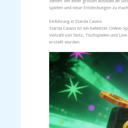
ziehen. Mit einer großen Auswahl an Slot
spielen und neue Entdeckungen zu mach
Einführung in Starda Casino
Starda Casino ist ein beliebter Online-Sp
Vielzahl von Slots, Tischspielen und L
erstellt wurden.