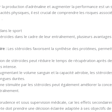
er la production d’adrénaline et augmenter la performance est un 
acités physiques, il est crucial de comprendre les risques associé
/
.
dans le sport
 stéroïdes dans le cadre de leur entraînement, plusieurs avantage
re :
Les stéroïdes favorisent la synthèse des protéines, permet
ation de stéroïdes peut réduire le temps de récupération après de
s intense.
ugmentant le volume sanguin et la capacité aérobie, les stéroïde
ongues durées.
ine stimulée par les stéroïdes peut également améliorer la concen
traînement.
c prudence et sous supervision médicale, car les effets secondair
lète doit prendre une décision éclairée adaptée à ses objectifs d