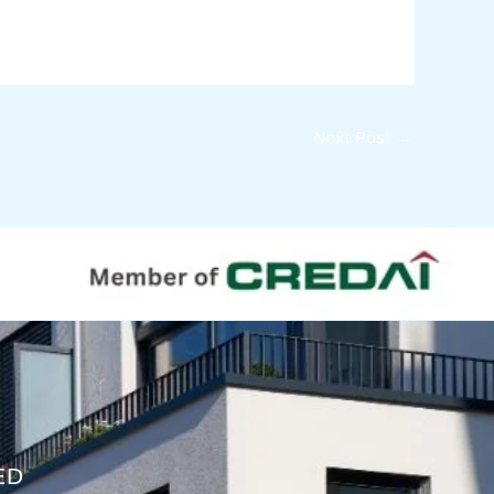
Next Post
→
ED