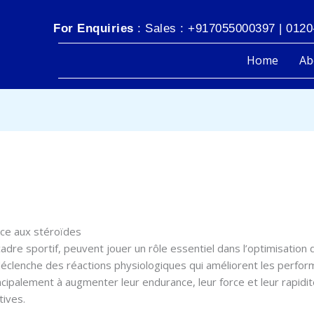
For Enquiries
: Sales : +917055000397 | 0120
Home
Ab
.com
âce aux stéroïdes
adre sportif, peuvent jouer un rôle essentiel dans l’optimisation 
éclenche des réactions physiologiques qui améliorent les perfor
ipalement à augmenter leur endurance, leur force et leur rapidité
tives.