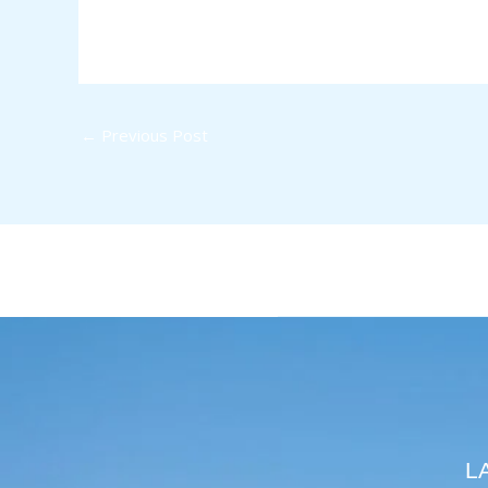
←
Previous Post
L