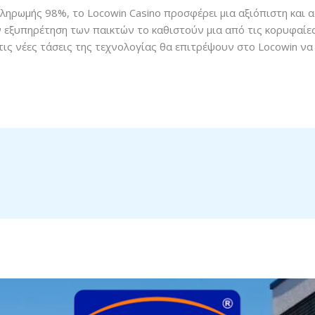
πληρωμής 98%, το Locowin Casino προσφέρει μια αξιόπιστη και 
ην εξυπηρέτηση των παικτών το καθιστούν μια από τις κορυφαίε
ις νέες τάσεις της τεχνολογίας θα επιτρέψουν στο Locowin να