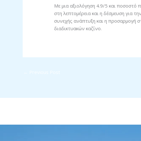
Με μια αξιολόγηση 4.9/5 και ποσοστό 
στη λεπτομέρεια και η δέσμευση για τ
συνεχής ανάπτυξη και η προσαρμογή στ
διαδικτυακών καζίνο.
←
Previous Post