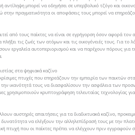
ή αντίληψη μπορεί να οδηγήσει σε υπερβολικό τζόγο και οικονο
νώ στην πραγματικότητα οι αποφάσεις τους μπορεί να επηρεάζο
τεί από τους παίκτες να είναι σε εγρήγορση όσον αφορά τον 
 πλήξει τις ζωές των ατόμων και τις οικογένειές τους. Για το
ουν εργαλεία αυτοπεριορισμού και να παρέχουν πόρους για τ
.
πιστίας στα ψηφιακά καζίνο
ο κρίσιμες πτυχές που επηρεάζουν την εμπειρία των παικτών στα
ό την ικανότητά τους να διασφαλίσουν την ασφάλεια των προσ
ες χρησιμοποιούν κρυπτογράφηση τελευταίας τεχνολογίας γι
λλουν αυστηρές απαιτήσεις για τα διαδικτυακά καζίνο, προκειμ
ν τη δυνατότητα να ελέγξουν την αλληλεπίδρασή τους με την πλ
ική πτυχή που οι παίκτες πρέπει να ελέγχουν πριν εγγραφούν σ