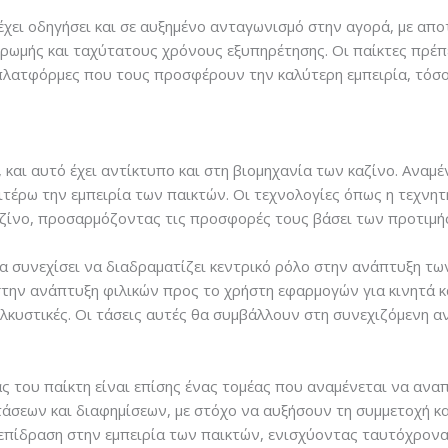
χει οδηγήσει και σε αυξημένο ανταγωνισμό στην αγορά, με απ
μής και ταχύτατους χρόνους εξυπηρέτησης. Οι παίκτες πρέπει 
 πλατφόρμες που τους προσφέρουν την καλύτερη εμπειρία, τόσο
, και αυτό έχει αντίκτυπο και στη βιομηχανία των καζίνο. Αναμ
τέρω την εμπειρία των παικτών. Οι τεχνολογίες όπως η τεχνητ
ζίνο, προσαρμόζοντας τις προσφορές τους βάσει των προτιμή
 συνεχίσει να διαδραματίζει κεντρικό ρόλο στην ανάπτυξη τω
την ανάπτυξη φιλικών προς το χρήστη εφαρμογών για κινητά κα
 ελκυστικές. Οι τάσεις αυτές θα συμβάλλουν στη συνεχιζόμενη 
 του παίκτη είναι επίσης ένας τομέας που αναμένεται να ανα
εων και διαφημίσεων, με στόχο να αυξήσουν τη συμμετοχή κα
 επίδραση στην εμπειρία των παικτών, ενισχύοντας ταυτόχρον