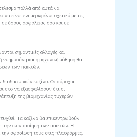
οτέλεσμα πολλά από αυτά να
να είναι ενημερωμένοι σχετικά με τις
 σε όρους ασφάλειας όσο και σε
ένονται σημαντικές αλλαγές και
ή νοημοσύνη και η μηχανική μάθηση θα
σεων των παικτών.
ν διαδικτυακών καζίνο. Οι πάροχοι
ι στο να εξασφαλίσουν ότι οι
ανάπτυξη της βιομηχανίας τυχερών
πτυχθεί. Τα καζίνο θα επικεντρωθούν
ι την ικανοποίηση των παικτών. Η
α την αφοσίωσή τους στις πλατφόρμες.