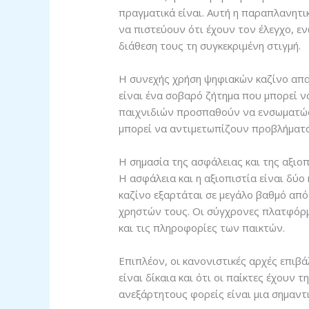
πραγματικά είναι. Αυτή η παραπλανητικ
να πιστεύουν ότι έχουν τον έλεγχο, ε
διάθεση τους τη συγκεκριμένη στιγμή.
Η συνεχής χρήση ψηφιακών καζίνο απαι
είναι ένα σοβαρό ζήτημα που μπορεί να
παιχνιδιών προσπαθούν να ενσωματώσ
μπορεί να αντιμετωπίζουν προβλήματα
Η σημασία της ασφάλειας και της αξιο
Η ασφάλεια και η αξιοπιστία είναι δύ
καζίνο εξαρτάται σε μεγάλο βαθμό απ
χρηστών τους. Οι σύγχρονες πλατφόρμ
και τις πληροφορίες των παικτών.
Επιπλέον, οι κανονιστικές αρχές επιβά
είναι δίκαια και ότι οι παίκτες έχου
ανεξάρτητους φορείς είναι μια σημαντ