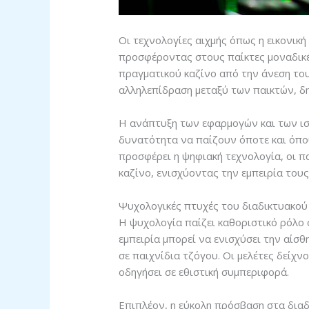
Οι τεχνολογίες αιχμής όπως η εικονική
προσφέροντας στους παίκτες μοναδικές
πραγματικού καζίνο από την άνεση του 
αλληλεπίδραση μεταξύ των παικτών, δη
Η ανάπτυξη των εφαρμογών και των ιστ
δυνατότητα να παίζουν όποτε και όπο
προσφέρει η ψηφιακή τεχνολογία, οι 
καζίνο, ενισχύοντας την εμπειρία τους
Ψυχολογικές πτυχές του διαδικτυακού
Η ψυχολογία παίζει καθοριστικό ρόλο 
εμπειρία μπορεί να ενισχύσει την αί
σε παιχνίδια τζόγου. Οι μελέτες δείχν
οδηγήσει σε εθιστική συμπεριφορά.
Επιπλέον, η εύκολη πρόσβαση στα διαδι