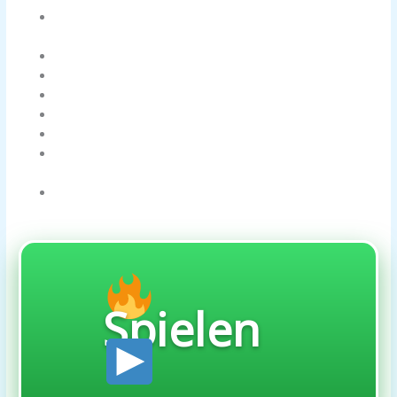
Die Spielauswahl beim kingmaker casino: Einblicke und
Schwerpunkte
Live-Casino-Erlebnis und seine Besonderheiten
Bonusangebote und Promotions im kingmaker casino
Bedingungen und Durchführungen auf einen Blick
Zahlungsmethoden und Sicherheit im kingmaker casino
Sicherheitsaspekte und Lizenzierung
Mobile Kompatibilität und Benutzerfreundlichkeit im
kingmaker casino
Zukunftsperspektiven des kingmaker casino und
strategische Weiterentwicklung
Spielen