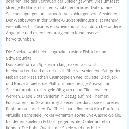
schaffen, die das Vertrauen der Spieler gewinnt. Dies umfasst
strenge Richtlinien für den Schutz persönlicher Daten, faire
Spielbedingungen und schnelle Auszahlungen von Gewinnen.
Der Wettbewerb in der Online-Glücksspielindustrie ist intensiv,
weshalb es für Casinos entscheidend ist, sich durch besondere
Angebote und einen hervorragenden Kundenservice
hervorzuheben.
Die Spielauswahl beim kingmaker casino: Einblicke und
Schwerpunkte
Das Spektrum an Spielen im kingmaker casino ist
beeindruckend und erstreckt sich über verschiedene Kategorien.
Neben den klassischen Casinospielen wie Roulette, Blackjack
und Baccarat bietet die Plattform eine riesige Auswahl an
Spielautomaten, die regelmäßig um neue Titel erweitert
werden. Diese Slots variieren in Bezug auf ihre Themen,
Funktionen und Gewinnmöglichkeiten, wodurch sie ein breites
Publikum ansprechen. Darüber hinaus finden sich im Portfolio
virtuelle Tischspiele, Poker-Varianten sowie Live-Casino-Spiele,
bei denen Spieler in Echtzeit gegen echte Dealer antreten
können. Die hohe Qualität der Spiele wird durch die