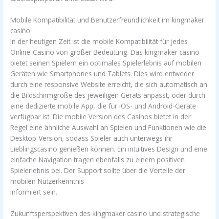
Mobile Kompatibilität und Benutzerfreundlichkeit im kingmaker
casino
In der heutigen Zeit ist die mobile Kompatibilität für jedes
Online-Casino von großer Bedeutung. Das kingmaker casino
bietet seinen Spielern ein optimales Spielerlebnis auf mobilen
Geräten wie Smartphones und Tablets. Dies wird entweder
durch eine responsive Website erreicht, die sich automatisch an
die Bildschirmgröße des jeweiligen Geräts anpasst, oder durch
eine dedizierte mobile App, die für iOS- und Android-Geräte
verfügbar ist. Die mobile Version des Casinos bietet in der
Regel eine ähnliche Auswahl an Spielen und Funktionen wie die
Desktop-Version, sodass Spieler auch unterwegs ihr
Lieblingscasino genießen können. Ein intuitives Design und eine
einfache Navigation tragen ebenfalls zu einem positiven
Spielerlebnis bei. Der Support sollte über die Vorteile der
mobilen Nutzerkenntnis
informiert sein.
Zukunftsperspektiven des kingmaker casino und strategische