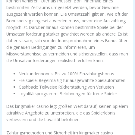
können variieren. Oftmals müssen Boni innerhalb eines
bestimmten Zeitraums umgesetzt werden, bevor Gewinne
ausgezahlt werden können. Die Umsatzzahl gibt an, wie oft der
Bonusbetrag eingesetzt werden muss, bevor eine Auszahlung
möglich ist. Darüber hinaus können bestimmte Spiele bei der
Umsatzanforderung stärker gewichtet werden als andere. Es ist
daher ratsam, sich vor der Inanspruchnahme eines Bonus über
die genauen Bedingungen zu informieren, um
Missverständnisse zu vermeiden und sicherzustellen, dass man
die Umsatzanforderungen realistisch erfüllen kann.
Neukundenbonus: Bis zu 100% Einzahlungsbonus
Freispiele: Regelmäßig für ausgewählte Spielautomaten
Cashback: Teilweise Rückerstattung von Verlusten
Loyalitätsprogramm: Belohnungen für treue Spieler
Das kingmaker casino legt großen Wert darauf, seinen Spielern
attraktive Angebote zu unterbreiten, die das Spielerlebnis
verbessern und die Loyalität belohnen.
Zahlungsmethoden und Sicherheit im kingmaker casino