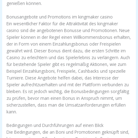
genießen können.
Bonusangebote und Promotions im kingmaker casino
Ein wesentlicher Faktor für die Attraktivität des kingmaker
casino sind die angebotenen Bonusse und Promotionen. Neue
Spieler können in der Regel einen Willkommensbonus erhalten,
der in Form von einem Einzahlungsbonus oder Freispielen
gewährt wird. Dieser Bonus dient dazu, die ersten Schritte im
Casino zu erleichtern und das Spielerlebnis zu verlängern. Auch
für bestehende Spieler gibt es regelmäßig Aktionen, wie zum
Beispiel Einzahlungsboni, Freispiele, Cashbacks und spezielle
Turniere. Diese Angebote helfen dabei, das Interesse der
Spieler aufrechtzuerhalten und mit der Plattform verbunden zu
bleiben. Es ist jedoch wichtig, die Bonusbedingungen sorgfältig
zu prüfen, bevor man einen Bonus in Anspruch nimmt, um
sicherzustellen, dass man die Umsatzanforderungen erfüllen
kann.
Bedingungen und Durchführungen auf einen Blick
Die Bedingungen, die an Boni und Promotionen geknüpft sind,