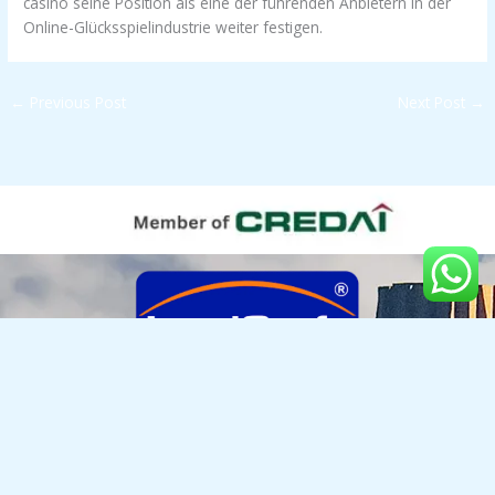
casino seine Position als eine der führenden Anbietern in der
Online-Glücksspielindustrie weiter festigen.
←
Previous Post
Next Post
→
LANDCRAFT DEVELOPERS PVT. LTD.
Golf Links, NH-24, Near Manipal Hospital, Village Mehrauli, Paragna Dasna, Ghaziabad, UP - 201002
Enquiries : +917055000397 | 0120-4185 000
info@landcraft.in