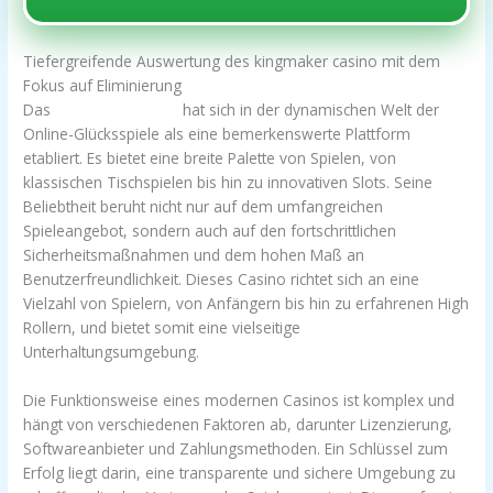
Tiefergreifende Auswertung des kingmaker casino mit dem
Fokus auf Eliminierung
Das
kingmaker casino
hat sich in der dynamischen Welt der
Online-Glücksspiele als eine bemerkenswerte Plattform
etabliert. Es bietet eine breite Palette von Spielen, von
klassischen Tischspielen bis hin zu innovativen Slots. Seine
Beliebtheit beruht nicht nur auf dem umfangreichen
Spieleangebot, sondern auch auf den fortschrittlichen
Sicherheitsmaßnahmen und dem hohen Maß an
Benutzerfreundlichkeit. Dieses Casino richtet sich an eine
Vielzahl von Spielern, von Anfängern bis hin zu erfahrenen High
Rollern, und bietet somit eine vielseitige
Unterhaltungsumgebung.
Die Funktionsweise eines modernen Casinos ist komplex und
hängt von verschiedenen Faktoren ab, darunter Lizenzierung,
Softwareanbieter und Zahlungsmethoden. Ein Schlüssel zum
Erfolg liegt darin, eine transparente und sichere Umgebung zu