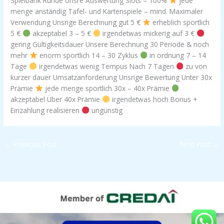
Spielbank Runde Unsre Auswertung Slots – 100%
jede
menge anständig Tafel- und Kartenspiele – mind. Maximaler
Verwendung Unsrige Berechnung gut 5 €
erheblich sportlich
5 €
akzeptabel 3 – 5 €
irgendetwas mickerig auf 3 €
gering Gültigkeitsdauer Unsere Berechnung 30 Periode & noch
mehr
enorm sportlich 14 – 30 Zyklus
in ordnung 7 – 14
Tage
irgendetwas wenig Tempus Nach 7 Tagen
zu von
kurzer dauer Umsatzanforderung Unsrige Bewertung Unter 30x
Prämie
jede menge sportlich 30x – 40x Prämie
akzeptabel Über 40x Prämie
irgendetwas hoch Bonus +
Einzahlung realisieren
ungünstig
←
Previous Post
Next Post
→