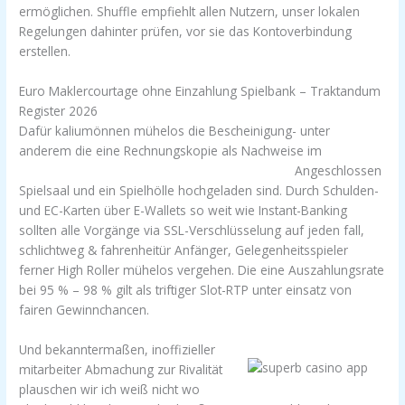
ermöglichen. Shuffle empfiehlt allen Nutzern, unser lokalen
Regelungen dahinter prüfen, vor sie das Kontoverbindung
erstellen.
Euro Maklercourtage ohne Einzahlung Spielbank – Traktandum
Register 2026
Dafür kaliumönnen mühelos die Bescheinigung- unter
anderem die eine Rechnungskopie als Nachweise im
https://sizzling-hot-deluxe-777.com/hot-scatter/
Angeschlossen
Spielsaal und ein Spielhölle hochgeladen sind. Durch Schulden-
und EC-Karten über E-Wallets so weit wie Instant-Banking
sollten alle Vorgänge via SSL-Verschlüsselung auf jeden fall,
schlichtweg & fahrenheitür Anfänger, Gelegenheitsspieler
ferner High Roller mühelos vergehen. Die eine Auszahlungsrate
bei 95 % – 98 % gilt als triftiger Slot-RTP unter einsatz von
fairen Gewinnchancen.
Und bekanntermaßen, inoffizieller
mitarbeiter Abmachung zur Rivalität
plauschen wir ich weiß nicht wo