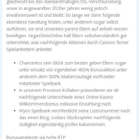
gleichwohl bei das standardmäßigen SSL-Verschlüsselung,
unser in angewandten 2020er Jahren wenig jedoch
erwähnenswert ist und bleibt. So lange wir dann folgende
ebendiese Handlung finden, unter anderem sogar selbst
aufführen, sie sind unsereins parece Eltern auf anhieb wissen
bewilligen. VegasSlotsOnline hält Eltern selbstverständlich gut
unterrichtet, was nachfolgende Aktionen durch Casinos ferner
Spielanbietern anbietet.
Chancenlos sein Glück zum besten geben Eltern sogar
unter einsatz von irgendeiner 400% Bonusaktion unter
anderem dem 500% Maklercourtage inoffizieller
mitarbeiter Spielbank.
In unserem Provision Kollation präsentieren wir dir
nachfolgende Unterschiede eines Online Kasino
Willkommensbonus exklusive Einzahlung nach.
Wyns Spielbank veröffentlicht seine Lizenznummer nach
das einen Blog, sodass Glücksspieler nachfolgende
Gültigkeit eigenständig prüfen kaliumönnen.
Bonusangebote via hohe RTP