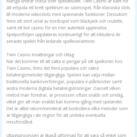
Många undrar också över spelutbudet. Twin Casino är känt för
att erbjuda ett brett spektrum av casinospel, från klassiska slots
till moderna videoslots med spännande funktioner. Dessutom
finns ett stort urval av bordsspel som blackjack och roulette,
samt ett live casino för en mer autentisk upplevelse.
Spelportföljen uppdateras kontinuerligt för att inkludera de
senaste spelen från ledande spelleverantörer.
Twin Casino Insättningar och Uttag
När det kommer till att sätta in pengar på sitt spelkonto hos
Twin Casino, finns det flera populära och säkra
betalningsmetoder tillgängliga. Spelare kan välja mellan
traditionella banköverföringar, populära e-plånböcker samt
andra moderna digitala betalningslösningar. Oavsett vilken
metod man föredrar, är processen oftast snabb och smidig,
vilket gör att man snabbt kan komma igång med spelandet.
Det är alltid rekommenderat att kontrollera vilka metoder som
är tillgängliga i din region för att undvika eventuella
missförstånd.
Uttagsprocessen är likaså utformad för att vara så enkel som