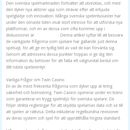
Den svenska spelmarknaden fortsätter att utvecklas, och med
den dyker nya aktörer upp som strävar efter att erbjuda
spelglädje och innovation. Många svenska spelentusiaster har
under den senaste tiden visat stort intresse för att utforska nya
plattformar, och en av dessa som ofta kommer upp i
diskussioner är
Twin Casino
. Denna artikel syftar till att besvara
de vanligaste frågorna som spelare har gällande just denna
spelsajt, för att ge en tydlig bild av vad de kan förvänta sig.
Genom att adressera dessa punkter hoppas vi ge dig den
information du behöver för att fatta ett välgrundat beslut om
ditt nästa speläventyr.
Vanliga Frågor om Twin Casino
En av de mest frekventa frågorna som dyker upp är kring
säkerhet och licensiering. Twin Casino opererar under en licens
som garanterar en trygg spelmiljö för svenska spelare. De
följer strikta regleringar för att skydda spelarnas data och se till
att spelen är rättvisa. Detta inkluderar regelbundna revisioner
av deras system och spel för att upprätthålla högsta standard.