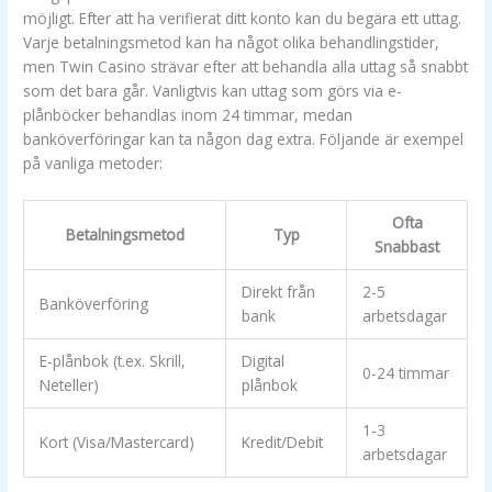
möjligt. Efter att ha verifierat ditt konto kan du begära ett uttag.
Varje betalningsmetod kan ha något olika behandlingstider,
men Twin Casino strävar efter att behandla alla uttag så snabbt
som det bara går. Vanligtvis kan uttag som görs via e-
plånböcker behandlas inom 24 timmar, medan
banköverföringar kan ta någon dag extra. Följande är exempel
på vanliga metoder:
Ofta
Betalningsmetod
Typ
Snabbast
Direkt från
2-5
Banköverföring
bank
arbetsdagar
E-plånbok (t.ex. Skrill,
Digital
0-24 timmar
Neteller)
plånbok
1-3
Kort (Visa/Mastercard)
Kredit/Debit
arbetsdagar