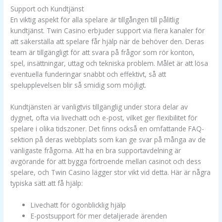
Support och Kundtjänst
En viktig aspekt för alla spelare är tillgången till pålitlig
kundtjänst. Twin Casino erbjuder support via flera kanaler för
att säkerställa att spelare får hjälp när de behöver den. Deras
team är tillgängligt för att svara på frågor som rör konton,
spel, insättningar, uttag och tekniska problem. Målet är att lösa
eventuella funderingar snabbt och effektivt, så att
spelupplevelsen blir så smidig som möjligt.
Kundtjänsten är vanligtvis tillgänglig under stora delar av
dygnet, ofta via livechatt och e-post, vilket ger flexibilitet för
spelare i olika tidszoner. Det finns också en omfattande FAQ-
sektion på deras webbplats som kan ge svar på många av de
vanligaste frågorna. Att ha en bra supportavdelning är
avgörande för att bygga förtroende mellan casinot och dess
spelare, och Twin Casino lägger stor vikt vid detta. Här är några
typiska sätt att få hjälp:
Livechatt för ögonblicklig hjälp
E-postsupport för mer detaljerade ärenden