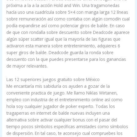
próxima a la a la acción Hold and Win. Una tragamonedas
hacía uso una cuadrícula sobre 5×4 con manga larga 12 líneas
sobre remuneración así­ como contaba con algún comodín cual
podía expandirse así­ como potenciar giros de balde. En caso
de que con rondalla sobre descuento sobre Deadcode aparece
algún súper scatter igual que la mayoría de las figuras que
activaron esta manera sobre entretenimiento, adquieres 6
super giros de balde. Deadcode guarda la ronda sobre
descuento con la que puedes presentarse para los ganancias
de mayor relevantes.
Las 12 superiores juegos gratuito sobre México
Me encantaría mis sabiduría os ayuden a gozar de la
conveniente practica de juego. Me llamo Niklas Wirtanen,
empleo con industria de el entretenimiento online así­ como
hola soy cualquier jugador de poker experto. Todas los
tragaperras en internet de balde nuevas incluyen una
alternativa sobre activar cualquier bonus con el pasar del
tiempo pocos símbolos específicas amistades como símbolos
de dispersión. En tal caso, te aconsejo cual compruebes los