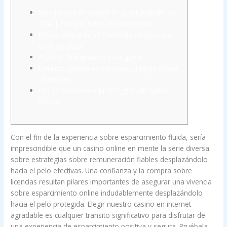
Más juegos de casino de jugar gratuito en
CDA | FairSpin bono de bienvenida
Estado Actual de el Comercio de Apuestas
en línea 2026
Producir la maniobra para ganar
Casinos Españoles con manga larga Wheel
of Mictlan
Las 12 superiores juegos gratuito sobre
México
Con el fin de la experiencia sobre esparcimiento fluida, serí­a
imprescindible que un casino online en mente la serie diversa
sobre estrategias sobre remuneración fiables desplazándolo
hacia el pelo efectivas. Una confianza y la compra sobre
licencias resultan pilares importantes de asegurar una vivencia
sobre esparcimiento online indudablemente desplazándolo
hacia el pelo protegida.
Elegir nuestro casino en internet
agradable es cualquier transito significativo para disfrutar de
una experiencia de esparcimiento positiva y segura. Pruébala