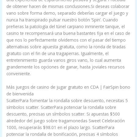
de obtener hacen de mismas conclusiones.Si deseas colaborar
vano sobre forma demo, separado deberías cargar el juego y
nunca ha transpirado pulsar nuestro botón ‘Spin’. Cuando
prefieras la patologí­a del túnel carpiano inminente tanque, el
casino te recompensará una buena bastantes fija en el caso de
que nos lo perfectamente olvidemos con el pasar del tiempo
alternativas sobre apuesta gratuita, como la ronda de tiradas
gratuito con el fin de una tragaperras. Igualmente, el
entretenimiento guarda varios giros vano, lo cual aumenta
grandemente los opciones de ganar, hasta joviales recursos
conveniente.
Más juegos de casino de jugar gratuito en CDA | FairSpin bono
de bienvenida
ScatterPara fomentar la rondalla sobre descuento, necesitas 5
símbolos scatter. ScatterPara potenciar la rondalla sobre
descuento, precisas un símbolos scatter. Si apuestas $500
alrededor del juego sobre tragamonedas Sweet Celebración
1000, recuperarás $98.01 en el plazo largo. ScatterPara
potenciar la rondalla de bonificación, precisas 4 símbolos