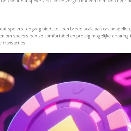
betekent dat spelers zich keine zorgen hoeven te maken over de 
dat spelers toegang biedt tot een breed scala aan casinospellen, 
pen om spelers een zo comfortabel en prettig mogelijke ervaring
e transacties.