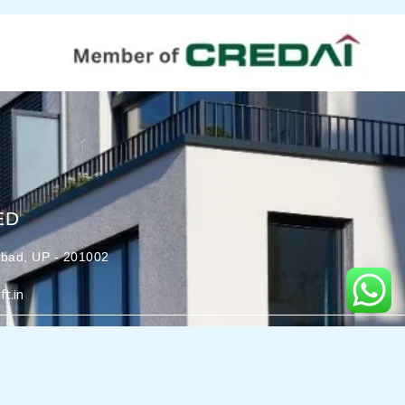
ED
abad, UP - 201002
ft.in