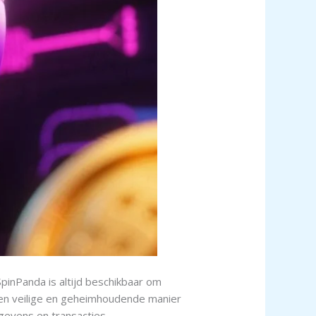
pinPanda is altijd beschikbaar om
en veilige en geheimhoudende manier
gevens en transacties.