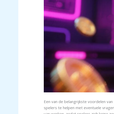
Een van de belangrijkste voordelen van 
spelers te helpen met eventuele vrage
van werken, zodat spelers zich keine zo