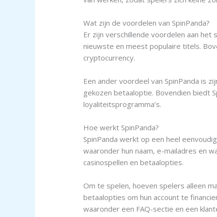
Wat zijn de voordelen van SpinPanda?
Er zijn verschillende voordelen aan het
nieuwste en meest populaire titels. Bov
cryptocurrency.
Een ander voordeel van SpinPanda is zij
gekozen betaaloptie. Bovendien biedt 
loyaliteitsprogramma’s.
Hoe werkt SpinPanda?
SpinPanda werkt op een heel eenvoudige 
waaronder hun naam, e-mailadres en wac
casinospellen en betaalopties.
Om te spelen, hoeven spelers alleen ma
betaalopties om hun account te financi
waaronder een FAQ-sectie en een klant