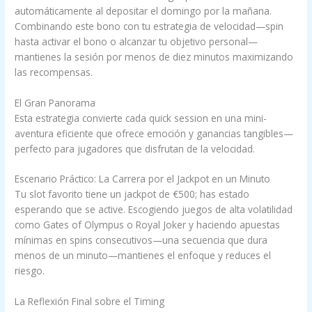
automáticamente al depositar el domingo por la mañana.
Combinando este bono con tu estrategia de velocidad—spin
hasta activar el bono o alcanzar tu objetivo personal—
mantienes la sesión por menos de diez minutos maximizando
las recompensas.
El Gran Panorama
Esta estrategia convierte cada quick session en una mini-
aventura eficiente que ofrece emoción y ganancias tangibles—
perfecto para jugadores que disfrutan de la velocidad.
Escenario Práctico: La Carrera por el Jackpot en un Minuto
Tu slot favorito tiene un jackpot de €500; has estado
esperando que se active. Escogiendo juegos de alta volatilidad
como Gates of Olympus o Royal Joker y haciendo apuestas
mínimas en spins consecutivos—una secuencia que dura
menos de un minuto—mantienes el enfoque y reduces el
riesgo.
La Reflexión Final sobre el Timing