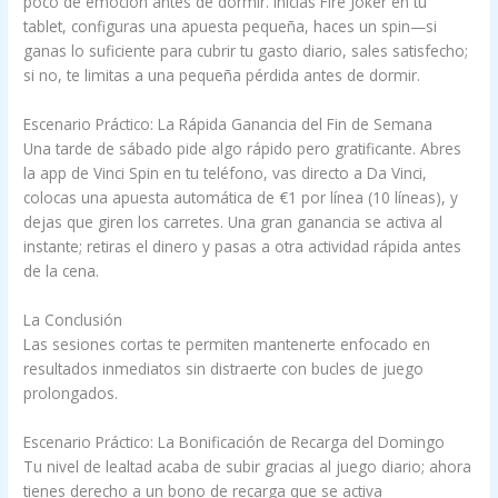
poco de emoción antes de dormir. Inicias Fire Joker en tu
tablet, configuras una apuesta pequeña, haces un spin—si
ganas lo suficiente para cubrir tu gasto diario, sales satisfecho;
si no, te limitas a una pequeña pérdida antes de dormir.
Escenario Práctico: La Rápida Ganancia del Fin de Semana
Una tarde de sábado pide algo rápido pero gratificante. Abres
la app de Vinci Spin en tu teléfono, vas directo a Da Vinci,
colocas una apuesta automática de €1 por línea (10 líneas), y
dejas que giren los carretes. Una gran ganancia se activa al
instante; retiras el dinero y pasas a otra actividad rápida antes
de la cena.
La Conclusión
Las sesiones cortas te permiten mantenerte enfocado en
resultados inmediatos sin distraerte con bucles de juego
prolongados.
Escenario Práctico: La Bonificación de Recarga del Domingo
Tu nivel de lealtad acaba de subir gracias al juego diario; ahora
tienes derecho a un bono de recarga que se activa