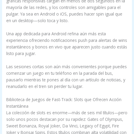
gráficas responsivas cargan en menos de dos segundos en la
mayoría de las redes, y los controles son amigables para el
pulgar. Ya sea en Android o iOS, puedes hacer spin igual que
en un desktop—solo toca y listo.
Una app dedicada para Android refina aún más esta
experiencia ofreciendo notificaciones push para alertas de wins
instantáneos y bonos en vivo que aparecen justo cuando estás
listo para jugar.
Las sesiones cortas son aún más convenientes porque puedes
comenzar un juego en tu teléfono en la parada del bus,
pausarlo mientras te pones al día con un artículo de noticias, y
reanudarlo en el tren sin perder tu lugar.
Biblioteca de Juegos de Fast‑Track: Slots que Ofrecen Acción
Instantánea
La colección de slots es enorme—más de seis mil títulos—pero
solo unos pocos destacan por su rapidez: Gates of Olympus,
Sweet Bonanza, Royal Joker, Da Vinci, Legacy of Egypt, Fire
Joker y Bonsai Spins. Estos títulos combinan alta volatilidad con