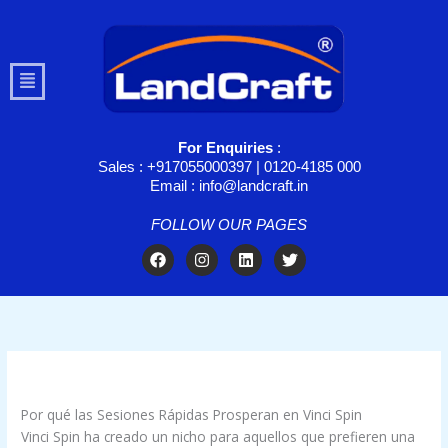
Skip
to
content
Menu
For Enquiries
:
Sales : +917055000397 | 0120-4185 000
Email : info@landcraft.in
FOLLOW OUR PAGES
F
I
L
T
a
n
i
w
c
s
n
i
e
t
k
t
b
a
e
t
o
g
d
e
o
r
i
r
k
a
n
/
Uncategorized
/ By
troomynds@gmail.com
m
Por qué las Sesiones Rápidas Prosperan en Vinci Spin
Vinci Spin ha creado un nicho para aquellos que prefieren una