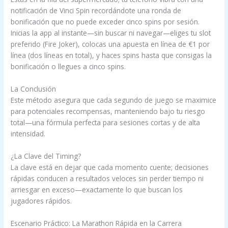
notificación de Vinci Spin recordándote una ronda de
bonificación que no puede exceder cinco spins por sesión.
Inicias la app al instante—sin buscar ni navegar—eliges tu slot
preferido (Fire Joker), colocas una apuesta en línea de €1 por
línea (dos líneas en total), y haces spins hasta que consigas la
bonificación o llegues a cinco spins.
La Conclusión
Este método asegura que cada segundo de juego se maximice
para potenciales recompensas, manteniendo bajo tu riesgo
total—una fórmula perfecta para sesiones cortas y de alta
intensidad.
¿La Clave del Timing?
La clave está en dejar que cada momento cuente; decisiones
rápidas conducen a resultados veloces sin perder tiempo ni
arriesgar en exceso—exactamente lo que buscan los
jugadores rápidos.
Escenario Práctico: La Marathon Rápida en la Carrera