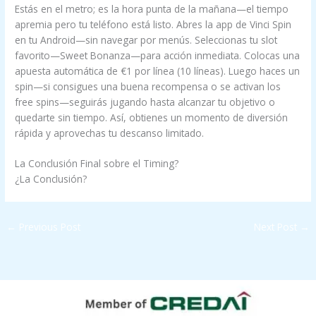
Estás en el metro; es la hora punta de la mañana—el tiempo
apremia pero tu teléfono está listo. Abres la app de Vinci Spin
en tu Android—sin navegar por menús. Seleccionas tu slot
favorito—Sweet Bonanza—para acción inmediata. Colocas una
apuesta automática de €1 por línea (10 líneas). Luego haces un
spin—si consigues una buena recompensa o se activan los
free spins—seguirás jugando hasta alcanzar tu objetivo o
quedarte sin tiempo. Así, obtienes un momento de diversión
rápida y aprovechas tu descanso limitado.
La Conclusión Final sobre el Timing?
¿La Conclusión?
←
Previous Post
Next Post
→