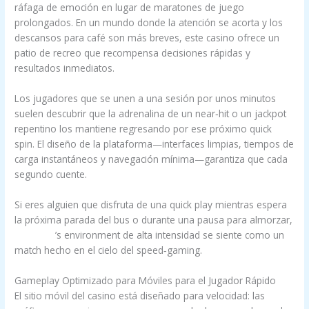
ráfaga de emoción en lugar de maratones de juego
prolongados. En un mundo donde la atención se acorta y los
descansos para café son más breves, este casino ofrece un
patio de recreo que recompensa decisiones rápidas y
resultados inmediatos.
Los jugadores que se unen a una sesión por unos minutos
suelen descubrir que la adrenalina de un near‑hit o un jackpot
repentino los mantiene regresando por ese próximo quick
spin. El diseño de la plataforma—interfaces limpias, tiempos de
carga instantáneos y navegación mínima—garantiza que cada
segundo cuente.
Si eres alguien que disfruta de una quick play mientras espera
la próxima parada del bus o durante una pausa para almorzar,
Vinci Spin
’s environment de alta intensidad se siente como un
match hecho en el cielo del speed‑gaming.
Gameplay Optimizado para Móviles para el Jugador Rápido
El sitio móvil del casino está diseñado para velocidad: las