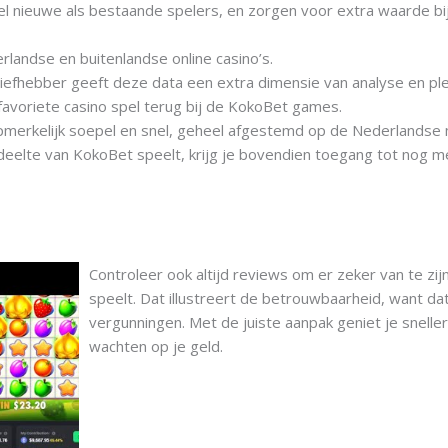
l nieuwe als bestaande spelers, en zorgen voor extra waarde bij 
rlandse en buitenlandse online casino’s.
liefhebber geeft deze data een extra dimensie van analyse en ple
favoriete casino spel terug bij de KokoBet games.
pmerkelijk soepel en snel, geheel afgestemd op de Nederlandse 
edeelte van KokoBet speelt, krijg je bovendien toegang tot nog m
Controleer ook altijd reviews om er zeker van te zijn 
speelt. Dat illustreert de betrouwbaarheid, want dat
vergunningen. Met de juiste aanpak geniet je sneller 
wachten op je geld.