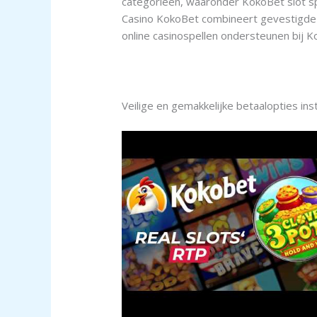
categorieën, waaronder KokoBet slot spe
Casino KokoBet combineert gevestigde 
online casinospellen ondersteunen bij K
Veilige en gemakkelijke betaalopties ins