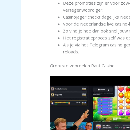
Deze promoties zijn er voor zowe
vertegenwoordiger.
CasinoJager checkt dagelijks Nede
Voor de Nederlandse live casino-
Zo vind je hoe dan ook snel jouw 
Het registratieproces zelf was o
Als je via het Telegram casino g
reloads.
Grootste voordelen Rant Casino