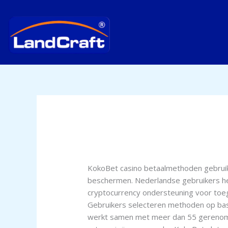
Skip
to
content
/
Blog
/ By
troomynds@gmail.com
KokoBet casino betaalmethoden gebruik
beschermen. Nederlandse gebruikers he
cryptocurrency ondersteuning voor t
Gebruikers selecteren methoden op basi
werkt samen met meer dan 55 gereno