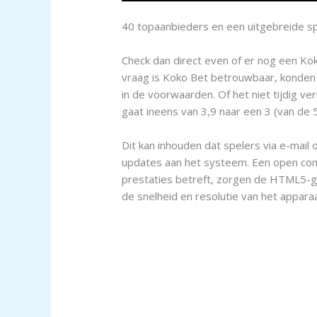
40 topaanbieders en een uitgebreide s
Check dan direct even of er nog een Kok
vraag is Koko Bet betrouwbaar, konden w
in de voorwaarden. Of het niet tijdig ve
gaat ineens van 3,9 naar een 3 (van de 5
Dit kan inhouden dat spelers via e-mail
updates aan het systeem. Een open com
prestaties betreft, zorgen de HTML5-ga
de snelheid en resolutie van het apparaa