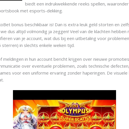
biedt een indrukwekkende reeks spellen, waaronder
portsbook met esports-dekking.
oBet bonus beschikbaar is! Dan is extra leuk geld storten en zel
e dus altijd volmondig ja zeggen! Veel van de klachten hebben n
rifiëren van je account, wat dus bij een uitbetaling voor problem
 sterren) in slechts enkele weken tijd.
 of meldingen in hun account bericht krijgen over nieuwe promotie
municatie over eventuele problemen, zoals technische defecten
mes voor een uniforme ervaring zonder haperingen. De visuele kw
t.