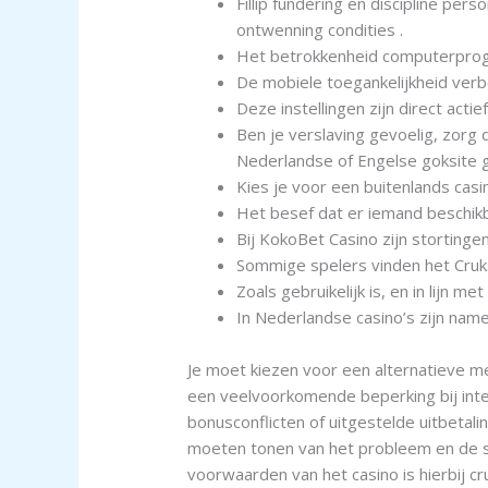
Fillip fundering en discipline per
ontwenning condities .
Het betrokkenheid computerprog
De mobiele toegankelijkheid verbe
Deze instellingen zijn direct acti
Ben je verslaving gevoelig, zorg 
Nederlandse of Engelse goksite g
Kies je voor een buitenlands casi
Het besef dat er iemand beschikb
Bij KokoBet Casino zijn stortingen
Sommige spelers vinden het Cruks 
Zoals gebruikelijk is, en in lijn 
In Nederlandse casino’s zijn name
Je moet kiezen voor een alternatieve met
een veelvoorkomende beperking bij inte
bonusconflicten of uitgestelde uitbeta
moeten tonen van het probleem en de s
voorwaarden van het casino is hierbij c