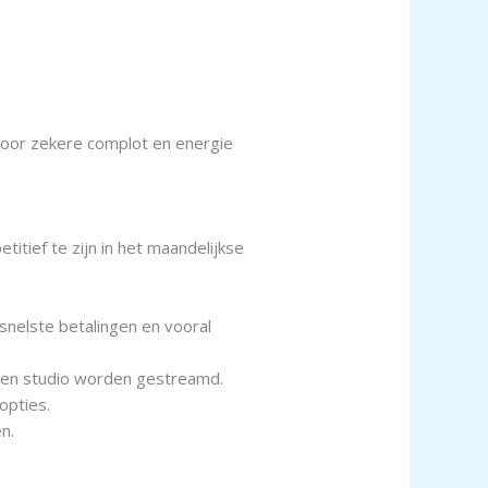
voor zekere complot en energie
itief te zijn in het maandelijkse
 snelste betalingen en vooral
 een studio worden gestreamd.
opties.
n.