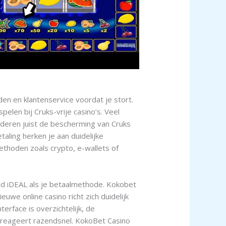
den en klantenservice voordat je stort.
elen bij Cruks-vrije casino’s. Veel
nderen juist de bescherming van Cruks
aling herken je aan duidelijke
thoden zoals crypto, e-wallets of
tijd iDEAL als je betaalmethode. Kokobet
euwe online casino richt zich duidelijk
erface is overzichtelijk, de
 reageert razendsnel. KokoBet Casino