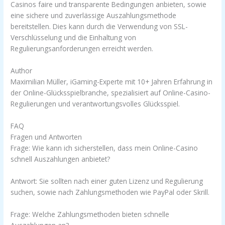
Casinos faire und transparente Bedingungen anbieten, sowie
eine sichere und zuverlässige Auszahlungsmethode
bereitstellen. Dies kann durch die Verwendung von SSL-
Verschlüsselung und die Einhaltung von
Regulierungsanforderungen erreicht werden.
Author
Maximilian Müller, iGaming-Experte mit 10+ Jahren Erfahrung in
der Online-Glücksspielbranche, spezialisiert auf Online-Casino-
Regulierungen und verantwortungsvolles Glücksspiel.
FAQ
Fragen und Antworten
Frage: Wie kann ich sicherstellen, dass mein Online-Casino
schnell Auszahlungen anbietet?
Antwort: Sie sollten nach einer guten Lizenz und Regulierung
suchen, sowie nach Zahlungsmethoden wie PayPal oder Skrill.
Frage: Welche Zahlungsmethoden bieten schnelle