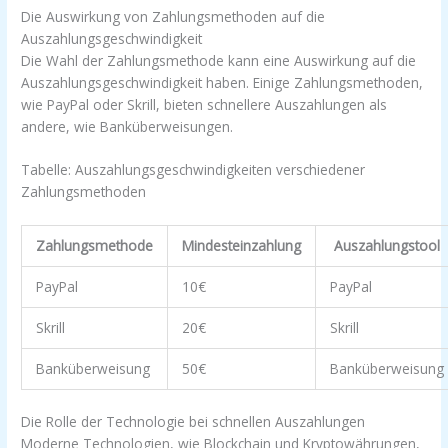
Die Auswirkung von Zahlungsmethoden auf die
Auszahlungsgeschwindigkeit
Die Wahl der Zahlungsmethode kann eine Auswirkung auf die
Auszahlungsgeschwindigkeit haben. Einige Zahlungsmethoden,
wie PayPal oder Skrill, bieten schnellere Auszahlungen als
andere, wie Banküberweisungen.
Tabelle: Auszahlungsgeschwindigkeiten verschiedener
Zahlungsmethoden
Zahlungsmethode
Mindesteinzahlung
Auszahlungstool
PayPal
10€
PayPal
Skrill
20€
Skrill
Banküberweisung
50€
Banküberweisung
Die Rolle der Technologie bei schnellen Auszahlungen
Moderne Technologien, wie Blockchain und Kryptowährungen,