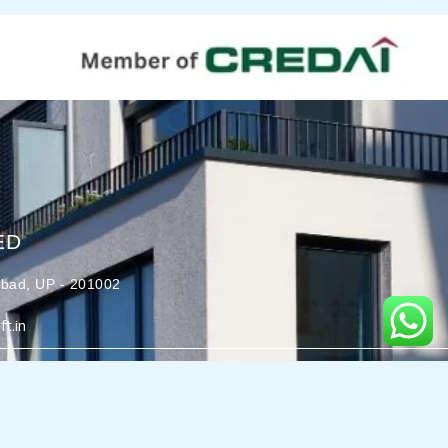
ED
abad, UP - 201002
ft.in