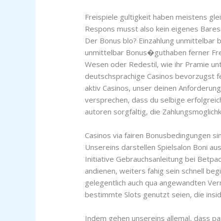
Freispiele gultigkeit haben meistens gl
Respons musst also kein eigenes Bares e
Der Bonus blo? Einzahlung unmittelbar b
unmittelbar Bonus�guthaben ferner Frei
Wesen oder Redestil, wie ihr Pramie un
deutschsprachige Casinos bevorzugst fe
aktiv Casinos, unser deinen Anforderung
versprechen, dass du selbige erfolgrei
autoren sorgfaltig, die Zahlungsmoglich
Casinos via fairen Bonusbedingungen s
Unsereins darstellen Spielsalon Boni aus
Initiative Gebrauchsanleitung bei Betpa
andienen, weiters fahig sein schnell beg
gelegentlich auch qua angewandten Vermi
bestimmte Slots genutzt seien, die ins
Indem gehen unsereins allemal, dass p