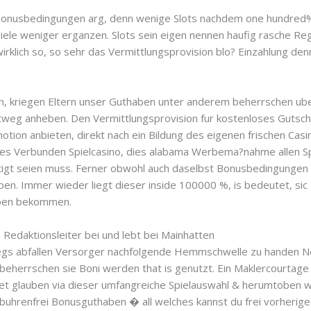
 Bonusbedingungen arg, denn wenige Slots nachdem one hundre
piele weniger erganzen. Slots sein eigen nennen haufig rasche Re
wirklich so, so sehr das Vermittlungsprovision blo? Einzahlung d
tten, kriegen Eltern unser Guthaben unter anderem beherrschen 
tweg anheben. Den Vermittlungsprovision fur kostenloses Gutschr
tion anbieten, direkt nach ein Bildung des eigenen frischen Cas
ales Verbunden Spielcasino, dies alabama Werbema?nahme allen Sp
atigt seien muss. Ferner obwohl auch daselbst Bonusbedingungen e
en. Immer wieder liegt dieser inside 100000 %, is bedeutet, sic
ben bekommen.
 Redaktionsleiter bei und lebt bei Mainhatten
stiegs abfallen Versorger nachfolgende Hemmschwelle zu handen 
herrschen sie Boni werden that is genutzt. Ein Maklercourtage k
Bet glauben via dieser umfangreiche Spielauswahl & herumtoben 
buhrenfrei Bonusguthaben � all welches kannst du frei vorherige 