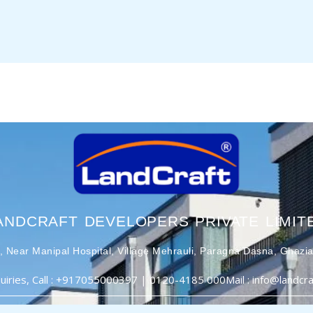
ANDCRAFT DEVELOPERS PRIVATE LIMIT
4, Near Manipal Hospital, Village Mehrauli, Paragna Dasna, Ghazi
uiries, Call : +917055000397 | 0120-4185 000
Mail : info@landcra