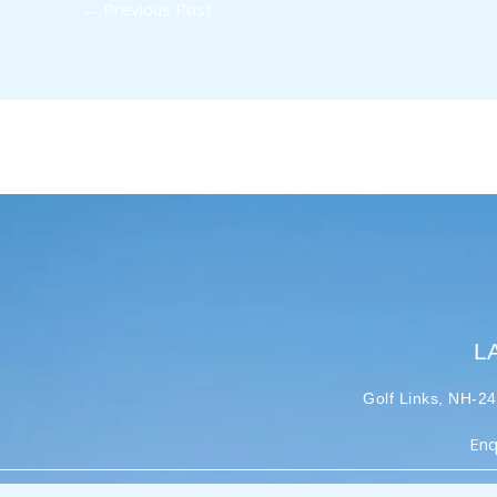
←
Previous Post
L
Golf Links, NH-2
Enq