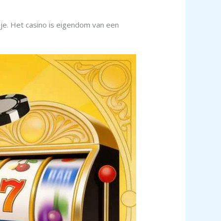
je. Het casino is eigendom van een