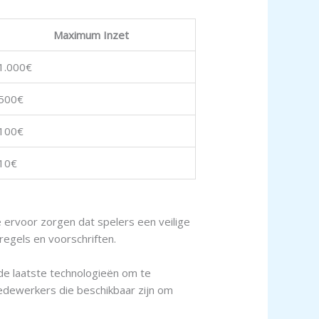
Maximum Inzet
1.000€
500€
100€
10€
 ervoor zorgen dat spelers een veilige
regels en voorschriften.
 de laatste technologieën om te
medewerkers die beschikbaar zijn om