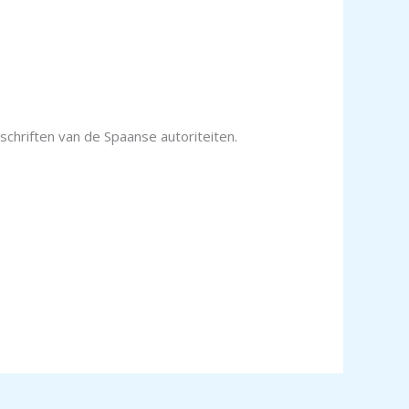
schriften van de Spaanse autoriteiten.