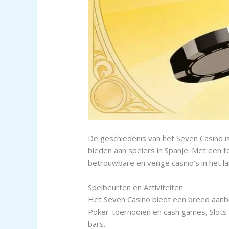
De geschiedenis van het Seven Casino is
bieden aan spelers in Spanje. Met een 
betrouwbare en veilige casino’s in het la
Spelbeurten en Activiteiten
Het Seven Casino biedt een breed aanbo
Poker-toernooien en cash games, Slots-
bars.