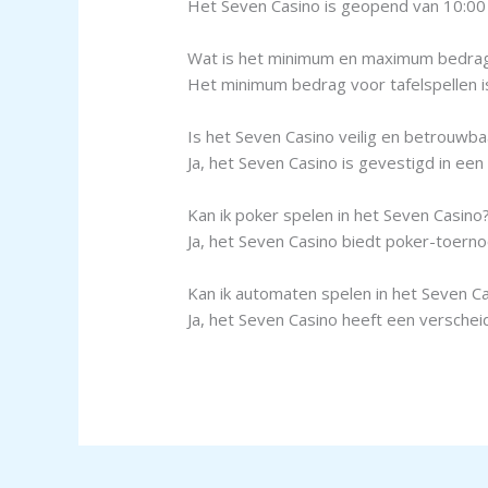
Het Seven Casino is geopend van 10:00 
Wat is het minimum en maximum bedrag 
Het minimum bedrag voor tafelspellen 
Is het Seven Casino veilig en betrouwba
Ja, het Seven Casino is gevestigd in ee
Kan ik poker spelen in het Seven Casino
Ja, het Seven Casino biedt poker-toern
Kan ik automaten spelen in het Seven C
Ja, het Seven Casino heeft een verschei