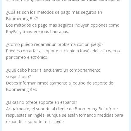
¿Cuáles son los métodos de pago más seguros en
Boomerang Bet?
Los métodos de pago más seguros incluyen opciones como
PayPal y transferencias bancarias.
¿Cómo puedo reclamar un problema con un juego?
Puedes contactar al soporte al cliente a través del sitio web o
por correo electrónico.
¿Qué debo hacer si encuentro un comportamiento
sospechoso?
Debes informar inmediatamente al equipo de soporte de
Boomerang Bet.
¿El casino ofrece soporte en español?
Actualmente, el soporte al cliente de Boomerang Bet ofrece
respuestas en inglés, aunque se están tomando medidas para
expandir el soporte multilingüe.