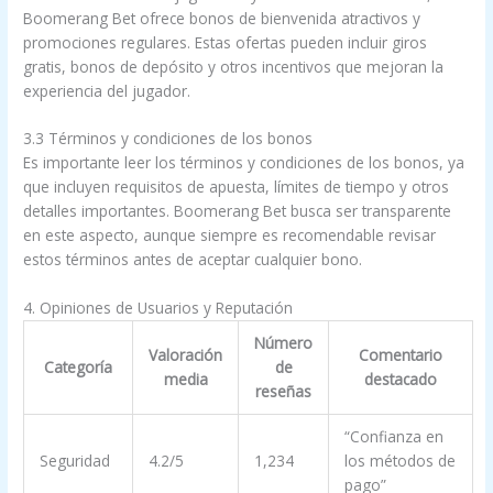
Boomerang Bet ofrece bonos de bienvenida atractivos y
promociones regulares. Estas ofertas pueden incluir giros
gratis, bonos de depósito y otros incentivos que mejoran la
experiencia del jugador.
3.3 Términos y condiciones de los bonos
Es importante leer los términos y condiciones de los bonos, ya
que incluyen requisitos de apuesta, límites de tiempo y otros
detalles importantes. Boomerang Bet busca ser transparente
en este aspecto, aunque siempre es recomendable revisar
estos términos antes de aceptar cualquier bono.
4. Opiniones de Usuarios y Reputación
Número
Valoración
Comentario
Categoría
de
media
destacado
reseñas
“Confianza en
Seguridad
4.2/5
1,234
los métodos de
pago”