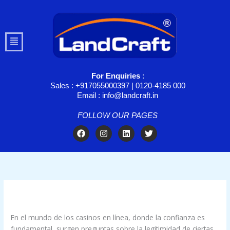
Skip
to
content
Menu
For Enquiries
:
Sales : +917055000397 | 0120-4185 000
Email : info@landcraft.in
FOLLOW OUR PAGES
F
I
L
T
a
n
i
w
c
s
n
i
e
t
k
t
b
a
e
t
o
g
d
e
o
r
i
r
k
a
n
/
Uncategorized
/ By
troomynds@gmail.com
m
En el mundo de los casinos en línea, donde la confianza es
fundamental, surgen preguntas sobre la legitimidad de ciertas