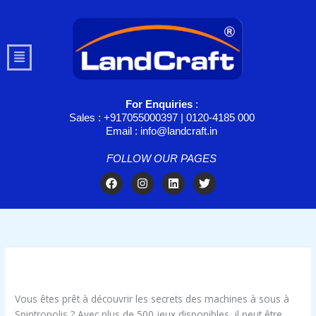
Skip
to
content
Menu
For Enquiries
:
Sales : +917055000397 | 0120-4185 000
Email : info@landcraft.in
FOLLOW OUR PAGES
F
I
L
T
a
n
i
w
c
s
n
i
e
t
k
t
b
a
e
t
o
g
d
e
o
r
i
r
k
a
n
/
Uncategorized
/ By
troomynds@gmail.com
m
Vous êtes prêt à découvrir les secrets des machines à sous à
Spintropolis ? Avec plus de 500 jeux disponibles, il peut être