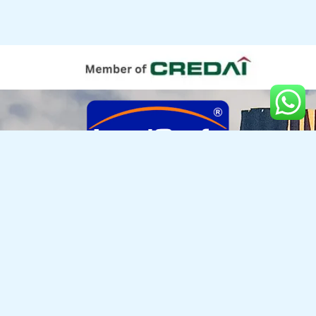
LANDCRAFT DEVELOPERS PVT. LTD.
Golf Links, NH-24, Near Manipal Hospital, Village Mehrauli, Paragna Dasna, Ghaziabad, UP - 201002
Enquiries : +917055000397 | 0120-4185 000
info@landcraft.in
Copyright © 2025, Landcraft Developers Pvt. Ltd.