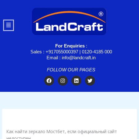
Skip
to
content
Menu
For Enquiries
:
Sales : +917055000397 | 0120-4185 000
Email : info@landcraft.in
FOLLOW OUR PAGES
F
I
L
T
a
n
i
w
c
s
n
i
e
t
k
t
b
a
e
t
o
g
d
e
o
r
i
r
k
a
n
/
Uncategorized
/ By
troomynds@gmail.com
m
Как найти зеркало Мостбет, если официальный сайт
недоступен