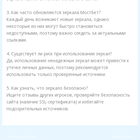
3. Как часто обновляются зеркала Мостбет?
Каждый день возникают новые зеркала, однако
некоторые из них могут быстро становиться
недоступными, поэтому важно следить за актуальными
ссылками.
4. Существует ли риск при использовании зеркал?
Да, использование ненадежных зеркал может привести к
утечке личных данных, поэтому рекомендуется
использовать только проверенные источники.
5. Как узнать, что зеркало безопасно?
Ищите отзывы других игроков, проверяйте безопасность
сайта (наличие SSL-сертификата) и избегайте
подозрительных источников.
←
Previous Post
Next Post
→