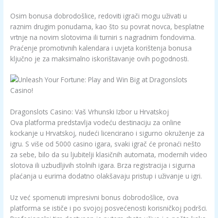
Osim bonusa dobrodošlice, redoviti igrači mogu uživati u
raznim drugim ponudama, kao što su povrat novca, besplatne
vrtnje na novim slotovima ili turniri s nagradnim fondovima.
Praćenje promotivnih kalendara i uvjeta korištenja bonusa
ključno je za maksimalno iskorištavanje ovih pogodnosti.
Dragonslots Casino: Vaš Vrhunski Izbor u Hrvatskoj
Ova platforma predstavlja vodeću destinaciju za online
kockanje u Hrvatskoj, nudeći licencirano i sigurno okruženje za
igru. S više od 5000 casino igara, svaki igrač će pronaći nešto
za sebe, bilo da su ljubitelji klasičnih automata, modernih video
slotova ili uzbudljivih stolnih igara. Brza registracija i sigurna
plaćanja u eurima dodatno olakšavaju pristup i uživanje u igri.
Uz već spomenuti impresivni bonus dobrodošlice, ova
platforma se ističe i po svojoj posvećenosti korisničkoj podršci.