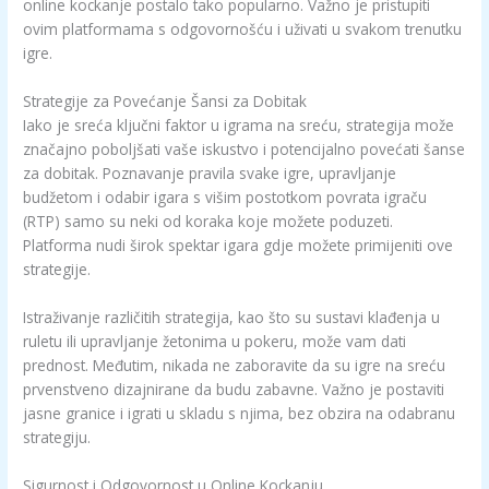
online kockanje postalo tako popularno. Važno je pristupiti
ovim platformama s odgovornošću i uživati u svakom trenutku
igre.
Strategije za Povećanje Šansi za Dobitak
Iako je sreća ključni faktor u igrama na sreću, strategija može
značajno poboljšati vaše iskustvo i potencijalno povećati šanse
za dobitak. Poznavanje pravila svake igre, upravljanje
budžetom i odabir igara s višim postotkom povrata igraču
(RTP) samo su neki od koraka koje možete poduzeti.
Platforma nudi širok spektar igara gdje možete primijeniti ove
strategije.
Istraživanje različitih strategija, kao što su sustavi klađenja u
ruletu ili upravljanje žetonima u pokeru, može vam dati
prednost. Međutim, nikada ne zaboravite da su igre na sreću
prvenstveno dizajnirane da budu zabavne. Važno je postaviti
jasne granice i igrati u skladu s njima, bez obzira na odabranu
strategiju.
Sigurnost i Odgovornost u Online Kockanju