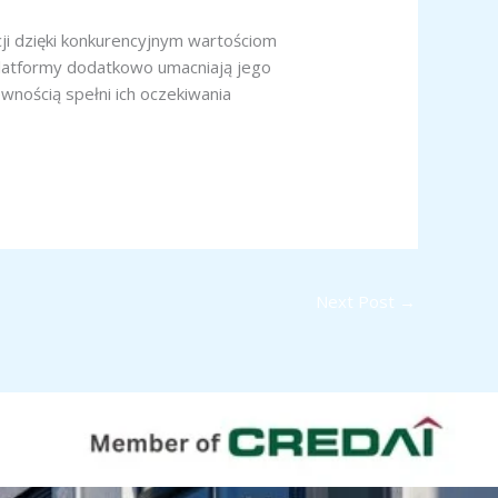
cji dzięki konkurencyjnym wartościom
latformy dodatkowo umacniają jego
ewnością spełni ich oczekiwania
vox
Next Post
→