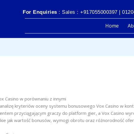
For Enquiries
: Sales : +917055000397 | 0120
Home
Ab
x Casino w porównaniu z innymi
nalizę kryteriów oceny systemu bonusowego Vox Casino w kontekś
tem przyciągającym graczy do platform gier, a Vox Casino wyróż
takie jak wartość bonusów, wymogi obrotu oraz różnorodność ofe