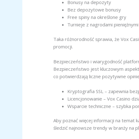
Bonusy na depozyty
Bez depozytowe bonusy
Free spiny na określone gry
Turnieje z nagrodami pieniężnymi
Taka różnorodność sprawia, że Vox Casi
promocji.
Bezpieczeństwo i wiarygodność platfo
Bezpieczeństwo jest kluczowym aspekte
co potwierdzają liczne pozytywne opini
Kryptografia SSL – zapewnia bez
Licencjonowanie – Vox Casino dzi
Wsparcie techniczne – szybka po
Aby poznać więcej informacji na temat 
śledzić najnowsze trendy w branży na p