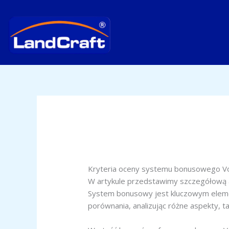
Skip
to
content
/
casino
/ By
troomynds@gmail.com
Kryteria oceny systemu bonusowego Vo
W artykule przedstawimy szczegółową a
System bonusowy jest kluczowym elemen
porównania, analizując różne aspekty, 