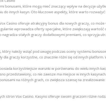
ox Casino
ymi bonusami, które mogą mieć znaczący wpływ na decyzje użytk
iu do innych kasyn. Oto kluczowe aspekty, które warto rozważyć:
ox Casino oferuje atrakcyjny bonus dla nowych graczy, co może
ularnie wprowadza oferty specjalne, które zwiększają wartość
no nagradza stałych graczy dodatkowymi premiami, co sprzyja ut
k, który należy wziąć pod uwagę podczas oceny systemu bonuso
dla graczy korzystne, co znacznie różni się od innych platform.
posiada korzystniejsze warunki w porównaniu do wielu innych kasy
asno przedstawiony, co nie zawsze ma miejsce w innych kasynach
bonusami na różnych grach, co zwiększa szansę na zrealizowani
nych stron Vox Casino. Kasyno oferuje swoim graczom różne rodz