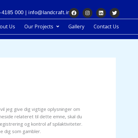
-4185 000 | info@landcraft.in
F
I
L
T
a
n
i
w
out Us
Our Projects
Gallery
Contact Us
c
s
n
i
e
t
k
t
b
a
e
t
o
g
d
e
o
r
i
r
k
a
n
m
 vil jeg give dig vigtige oplysninger om
eside relateret til dette emne, skal du
gistrering og kontrol af spilaktiviteter.
pe dig som gambler.