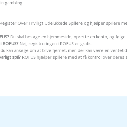
in gambling.
egister Over Frivilligt Udelukkede Spillere og hjælper spillere med
OFUS?
Du skal besøge en hjemmeside, oprette en konto, og følge 
g i ROFUS?
Nej, registreringen i ROFUS er gratis.
 du kan ansøge om at blive fjernet, men der kan være en ventetid
rligt spil?
ROFUS hjælper spillere med at få kontrol over deres