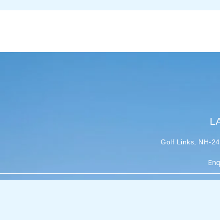
L
Golf Links, NH-2
Enq