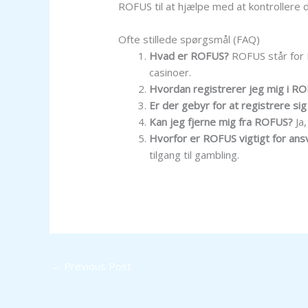
ROFUS til at hjælpe med at kontrollere d
Ofte stillede spørgsmål (FAQ)
Hvad er ROFUS?
ROFUS står for R
casinoer.
Hvordan registrerer jeg mig i R
Er der gebyr for at registrere si
Kan jeg fjerne mig fra ROFUS?
Ja,
Hvorfor er ROFUS vigtigt for ansva
tilgang til gambling.
←
Previous Post