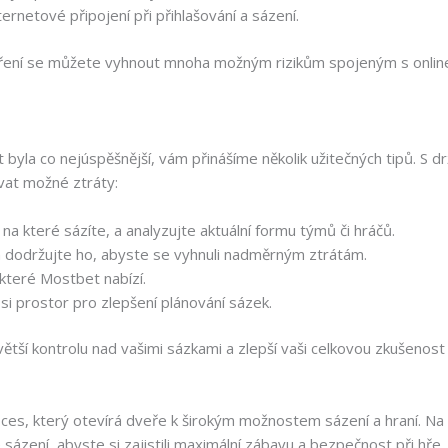
ernetové připojení při přihlašování a sázení.
ení se můžete vyhnout mnoha možným rizikům spojeným s online 
yla co nejúspěšnější, vám přinášíme několik užitečných tipů. S 
ovat možné ztráty:
na které sázíte, a analyzujte aktuální formu týmů či hráčů.
a dodržujte ho, abyste se vyhnuli nadměrným ztrátám.
které Mostbet nabízí.
 si prostor pro zlepšení plánování sázek.
tší kontrolu nad vašimi sázkami a zlepší vaši celkovou zkušenost 
ces, který otevírá dveře k širokým možnostem sázení a hraní. Na 
sázení, abyste si zajistili maximální zábavu a bezpečnost při hř