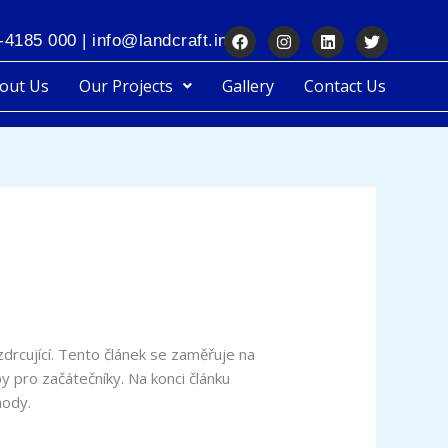
-4185 000 | info@landcraft.in
F
I
L
T
a
n
i
w
out Us
Our Projects
Gallery
Contact Us
c
s
n
i
e
t
k
t
b
a
e
t
o
g
d
e
o
r
i
r
k
a
n
m
drcující. Tento článek se zaměřuje na
y pro začátečníky. Na konci článku
hody.