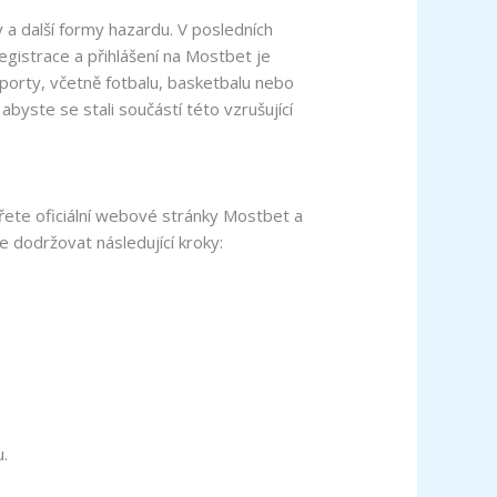
 a další formy hazardu. V posledních
egistrace a přihlášení na Mostbet je
sporty, včetně fotbalu, basketbalu nebo
byste se stali součástí této vzrušující
řete oficiální webové stránky Mostbet a
e dodržovat následující kroky:
u.