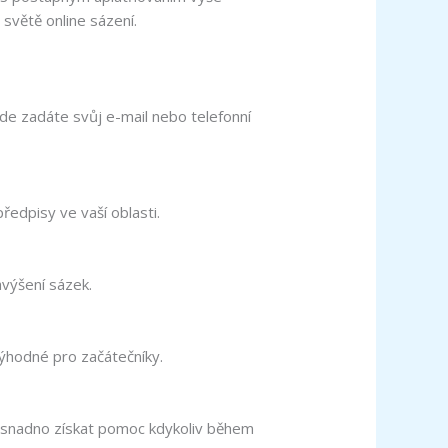
světě online sázení.
kde zadáte svůj e-mail nebo telefonní
ředpisy ve vaší oblasti.
avýšení sázek.
 výhodné pro začátečníky.
ní snadno získat pomoc kdykoliv během