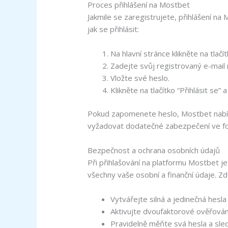
Proces přihlášení na Mostbet
Jakmile se zaregistrujete, přihlášení na 
jak se přihlásit:
mostbet esporty
Na hlavní stránce klikněte na tlačít
Zadejte svůj registrovaný e-mail n
Vložte své heslo.
Klikněte na tlačítko “Přihlásit se”
Pokud zapomenete heslo, Mostbet nabízí
vyžadovat dodatečné zabezpečení ve fo
Bezpečnost a ochrana osobních údajů
Při přihlašování na platformu Mostbet j
všechny vaše osobní a finanční údaje. Zd
Vytvářejte silná a jedinečná hesla
Aktivujte dvoufaktorové ověřován
Pravidelně měňte svá hesla a sled