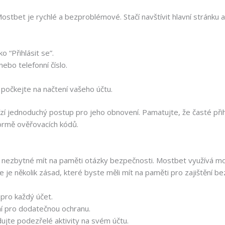
Mostbet je rychlé a bezproblémové. Stačí navštívit hlavní stránku a 
ko “Přihlásit se”.
ebo telefonní číslo.
 a počkejte na načtení vašeho účtu.
 jednoduchý postup pro jeho obnovení. Pamatujte, že časté přih
rmě ověřovacích kódů.
e nezbytné mít na paměti otázky bezpečnosti. Mostbet využívá mode
e je několik zásad, které byste měli mít na paměti pro zajištění be
 pro každý účet.
í pro dodatečnou ochranu.
ujte podezřelé aktivity na svém účtu.