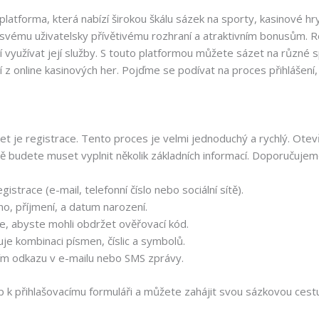
atforma, která nabízí širokou škálu sázek na sporty, kasinové hry
ky svému uživatelsky přívětivému rozhraní a atraktivním bonusům. R
í využívat její služby. S touto platformou můžete sázet na různé 
z online kasinových her. Pojďme se podívat na proces přihlášení, a
t je registrace. Tento proces je velmi jednoduchý a rychlý. Otev
dně budete muset vyplnit několik základních informací. Doporučujem
strace (e-mail, telefonní číslo nebo sociální sítě).
no, příjmení, a datum narození.
e, abyste mohli obdržet ověřovací kód.
uje kombinaci písmen, číslic a symbolů.
ím odkazu v e-mailu nebo SMS zprávy.
p k přihlašovacímu formuláři a můžete zahájit svou sázkovou cest