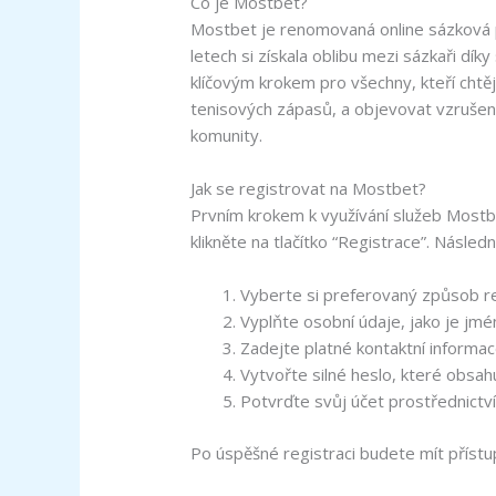
Co je Mostbet?
Mostbet je renomovaná online sázková pl
letech si získala oblibu mezi sázkaři dí
klíčovým krokem pro všechny, kteří chtěj
tenisových zápasů, a objevovat vzrušení 
komunity.
Jak se registrovat na Mostbet?
Prvním krokem k využívání služeb Mostbe
klikněte na tlačítko “Registrace”. Násle
Vyberte si preferovaný způsob regi
Vyplňte osobní údaje, jako je jmé
Zadejte platné kontaktní informac
Vytvořte silné heslo, které obsah
Potvrďte svůj účet prostřednictv
Po úspěšné registraci budete mít přístu