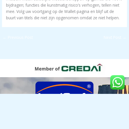
bijdragen; functies die kunstmatig risico’s verhogen, tellen niet
mee. Volg uw voortgang op de Wallet-pagina en blijf uit de
buurt van titels die niet zijn opgenomen omdat ze niet helpen.
←
Previous Post
Next Post
→
LANDCRAFT DEVELOPERS PVT. LTD.
Golf Links, NH-24, Near Manipal Hospital, Village Mehrauli, Paragna Dasna, Ghaziabad, UP - 201002