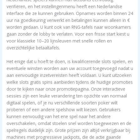
verifiëren, en het instellingenmenu heeft een Nederlandse
interface die ze kunnen gebruiken. Opnames worden binnen 24
uur na goedkeuring verwerkt en betalingen kunnen alleen in €
worden gedaan. U kunt ook van RNG-tafels naar woonkamers
gaan zonder de lobby te verlaten. Voor een frisse start kiest u
voor klassieke 10–20 lijnsleuven met snelle rollen en
overzichtelijke betaaltafels.
Het enige dat u hoeft te doen, is kwalificerende slots spelen, en
eventuele winsten worden aan uw account toegevoegd nadat u
aan eenvoudige inzetvereisten heeft voldaan. U kunt uitzoeken
welke slots gratis spins aanbieden tijdens de huidige promoties
door te kijken naar onze promotiepagina. Onze interactieve
sessies zijn een leuke verandering ten opzichte van normaal
digitaal spelen, of je nu verschillende soorten poker wilt
proberen of een andere spelshow wilt kiezen. Gebruikers
kunnen eenvoudig van het ene spel naar het andere
overschakelen, omdat stoelen snel worden toegewezen en de
spelregels duidelijk zijn. Grote prijzen zijn altijd verkrijgbaar bij
machines met progressieve jackpots, die de actie gaande