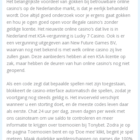
Het belangrijkste voordeel van gokken bij betrouwbare online
casino’s op de Nederlandse markt, is dat je eerlijk behandeld
wordt. Doe altijd goed onderzoek voor je ergens gaat gokken
en hou je ogen goed open voor illegale casino’s zonder
geldige licentie. Het nieuwste online casino’s dat live is in
Nederland met KSA-vergunning is Lucky 7 Casino. Ook is er
een vergunning uitgegeven aan New Future Games BV,
waarvan nog niet bekend is met welk online casino zij live
zullen gaan. Deze aanbieders hebben al een KSA-licentie op
zak, maar hebben de deuren van hun online casino’s nog niet
geopend.
Als een code zegt dat bepaalde spellen niet zijn toegestaan,
blokkeert de casino-interface automatisch die spellen, zodat je
voortgang nog steeds geldig is. Het invoerveld verschijnt
wanneer u een storting doet, en de meeste codes leven daar
als eerste. Chat 24 uur per dag, zeven dagen per week met
ons casinoteam om uw saldo te controleren en meer
informatie te krijgen over toernooien bij Tonybet. Zodra je op
de pagina Toernooien bent en op ‘Doe mee’ klikt, begint je spel
meteen. Maak duidelijke weddenschappen op games die 100%