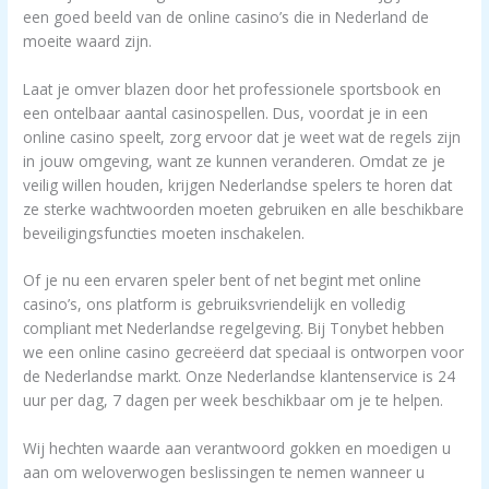
een goed beeld van de online casino’s die in Nederland de
moeite waard zijn.
Laat je omver blazen door het professionele sportsbook en
een ontelbaar aantal casinospellen. Dus, voordat je in een
online casino speelt, zorg ervoor dat je weet wat de regels zijn
in jouw omgeving, want ze kunnen veranderen. Omdat ze je
veilig willen houden, krijgen Nederlandse spelers te horen dat
ze sterke wachtwoorden moeten gebruiken en alle beschikbare
beveiligingsfuncties moeten inschakelen.
Of je nu een ervaren speler bent of net begint met online
casino’s, ons platform is gebruiksvriendelijk en volledig
compliant met Nederlandse regelgeving. Bij Tonybet hebben
we een online casino gecreëerd dat speciaal is ontworpen voor
de Nederlandse markt. Onze Nederlandse klantenservice is 24
uur per dag, 7 dagen per week beschikbaar om je te helpen.
Wij hechten waarde aan verantwoord gokken en moedigen u
aan om weloverwogen beslissingen te nemen wanneer u