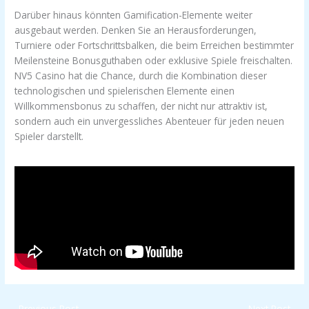
Darüber hinaus könnten Gamification-Elemente weiter
ausgebaut werden. Denken Sie an Herausforderungen,
Turniere oder Fortschrittsbalken, die beim Erreichen bestimmter
Meilensteine Bonusguthaben oder exklusive Spiele freischalten.
NV5 Casino hat die Chance, durch die Kombination dieser
technologischen und spielerischen Elemente einen
Willkommensbonus zu schaffen, der nicht nur attraktiv ist,
sondern auch ein unvergessliches Abenteuer für jeden neuen
Spieler darstellt.
←
Previous Post
Next Post
→