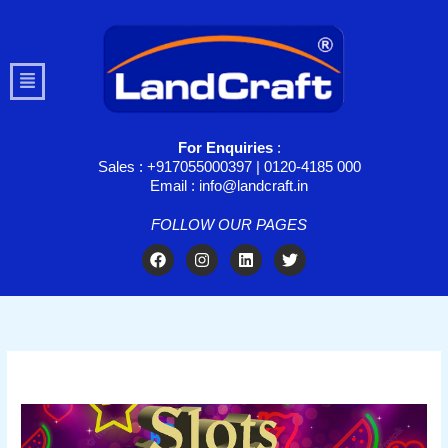
Skip
to
content
Menu
For Enquiries
:
Sales : +917055000397 | 0120-4185 000
Email : info@landcraft.in
FOLLOW OUR PAGES
F
I
L
T
a
n
i
w
c
s
n
i
e
t
k
t
b
a
e
t
o
g
d
e
o
r
i
r
k
a
n
/
Uncategorized
/ By
troomynds@gmail.com
m