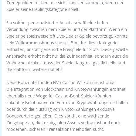
Treuepunkten reichen, die sich schneller sammeln, wenn der
Spieler seine Lieblingskategorie spielt.
Ein solcher personalisierter Ansatz schafft eine tiefere
Verbindung zwischen dem Spieler und der Plattform. Wenn ein
Spieler beispielsweise oft Live-Dealer-Spiele bevorzugt, könnte
sein Willkommensbonus speziell Boni für diese Kategorie
enthalten, anstatt generische Freispiele für Slots. Diese gezielte
Ansprache erhöht nicht nur die Zufriedenheit, sondern auch die
Wahrscheinlichkeit, dass der Spieler langfristig aktiv bleibt und
die Plattform weiterempfiehlt.
Neue Horizonte für den NV5 Casino Willkommensbonus
Die Integration von Blockchain und Kryptowährungen eröffnet
ebenfalls neue Wege für Casino-Boni. Spieler könnten
zukünftig Belohnungen in Form von Kryptowährungen erhalten
oder durch die Nutzung von Krypto-Zahlungen exklusive
Bonusvorteile genießen. Dies spricht eine wachsende
Zielgruppe an, die mit digitalen Assets vertraut ist und nach
modernen, sicheren Transaktionsmethoden sucht.