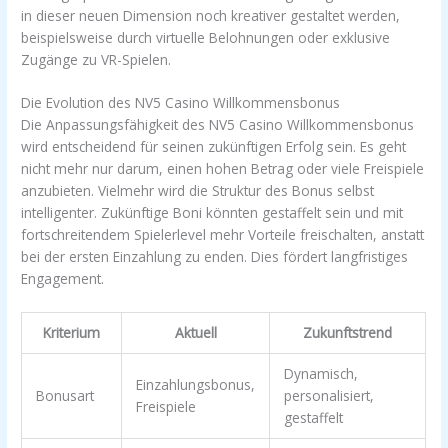
in dieser neuen Dimension noch kreativer gestaltet werden,
beispielsweise durch virtuelle Belohnungen oder exklusive
Zugänge zu VR-Spielen.
Die Evolution des NV5 Casino Willkommensbonus
Die Anpassungsfähigkeit des NV5 Casino Willkommensbonus
wird entscheidend für seinen zukünftigen Erfolg sein. Es geht
nicht mehr nur darum, einen hohen Betrag oder viele Freispiele
anzubieten. Vielmehr wird die Struktur des Bonus selbst
intelligenter. Zukünftige Boni könnten gestaffelt sein und mit
fortschreitendem Spielerlevel mehr Vorteile freischalten, anstatt
bei der ersten Einzahlung zu enden. Dies fördert langfristiges
Engagement.
Kriterium
Aktuell
Zukunftstrend
Dynamisch,
Einzahlungsbonus,
Bonusart
personalisiert,
Freispiele
gestaffelt