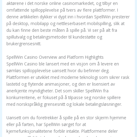
aktørene i det norske online casinomarkedet, og tilbyr en
omfattende spillopplevelse på tvers av flere plattformer. I
denne artikkelen dykker vi dypt inn i hvordan SpellWin presterer
på desktop, mobilapp og nettleserbasert mobilspilling, slik at
du kan finne den beste måten å spille på. Vi ser på alt fra
spillutvalg og betalingsmetoder til kundestøtte og
brukergrensesnitt.
SpellWin Casino Overview and Platform Highlights
SpellWin Casino ble lansert med en visjon om å levere en
sømløs spillopplevelse uansett hvor du befinner deg.
Plattformen er utviklet med moderne teknologi som sikrer rask
lastetid og flytende animasjoner, og den er lisensiert av
anerkjente myndigheter. Det som skiller SpellWin fra
konkurrentene, er fokuset på å tilpasse seg norske spillere
med norskspråklig grensesnitt og lokale betalingsløsninger.
Uansett om du foretrekker å spille på en stor skjerm hjemme
eller på farten, har SpellWin sørget for at
kjernefunksjonalitetene forblir intakte. Plattformene deler