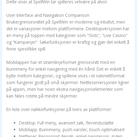
Dette viser at SpellWin tar spilleres velvære på alvor.
User Interface and Navigation Comparison
Brukergrensesnittet på SpellWin er moderne og intuitivt, men
det er variasjoner mellom plattformene. Desktopversjonen har
en meny på toppen med kategorier som “Slots”, “Live Casino”
og “Kampanjer”. Søkefunksjonen er kraftig og gjør det enkelt å
finne spesifikke spill.
Mobilappen har et strømlinjeformet grensesnitt med en
bunnmeny for enkel navigering med én hånd. Det er enkelt å
bytte mellom kategorier, og spillene vises i et rutenettformat
som fungerer godt på små skjermer. Nettleserversjonen ligner
på appen, men har noen ekstra navigasjonselementer som
kan føles rotete på mindre skjermer.
En liste over nøkkelfunksjoner på tvers av plattformer:
Desktop: Full meny, avansert søk, flervindustøtte
Mobilapp: Bunnmeny, push-varsler, touch-optimalisert
Nettleser: Responsivt design, enkel navigasjon, ingen