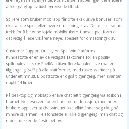
til en egen kampanjeside. Push-varsler i appen gjør det enklere
å ikke gå glipp av tidsbegrensede tilbud.
Spillere som bruker mobilapp får ofte eksklusive bonuser, som
ekstra free spins eller lavere omsetningskrav. Dette er et smart
trekk for å belønne lojale mobilbrukere. Uansett plattform er
det viktig å lese vilkårene nøye, spesielt for omsetningskrav.
Customer Support Quality on SpellWin Platforms
Kundestøtte er en av de viktigste faktorene for en positiv
spillopplevelse, og SpellWin tilbyr flere kanaler. Live chat er
tilgjengelig 24/7 på alle plattformer, med raske svartider på
under ett minutt. E-poststøtte er også tilgjengelig, men svar tar
opptil 24 timer.
På desktop og mobilapp er live chat lett tilgjengelig via et ikon i
hjørnet. Nettleserversjonen har samme funksjon, men noen
brukere opplever at chat-vinduet ikke alltid åpner seg riktig på
mindre skjermer. Telefonstøtte er ikke tilgjengelig, men chat og
e-post dekker de fleste behov.