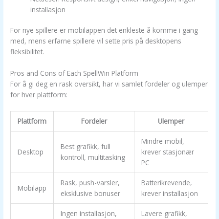
installasjon
For nye spillere er mobilappen det enkleste å komme i gang
med, mens erfarne spillere vil sette pris på desktopens
fleksibilitet.
Pros and Cons of Each SpellWin Platform
For å gi deg en rask oversikt, har vi samlet fordeler og ulemper
for hver plattform:
Plattform
Fordeler
Ulemper
Mindre mobil,
Best grafikk, full
Desktop
krever stasjonær
kontroll, multitasking
PC
Rask, push-varsler,
Batterikrevende,
Mobilapp
eksklusive bonuser
krever installasjon
Ingen installasjon,
Lavere grafikk,