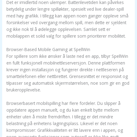
Det er imidlertid noen ulemper. Batterilevetiden kan påvirkes
betydelig under lengre spilløkter, spesielt ved live dealer-spill
med høy grafikk. I tillegg kan appen noen ganger oppleve små
forsinkelser ved overgang mellom spill, men dette er sjeldent
og ikke nok til å ødelegge opplevelsen. Samlet sett er
mobilappen et solid valg for spillere som prioriterer mobilitet.
Browser-Based Mobile Gaming at SpellWin
For spillere som ikke ønsker å laste ned en app, tilbyr SpellWin
en fullt funksjonell mobilnettleserversjon. Denne plattformen
krever ingen installasjon og fungerer direkte i nettleseren på
smarttelefonen eller nettbrettet. Grensesnittet er responsivt og
tilpasser seg automatisk skjermstørrelsen, noe som gir en god
brukeropplevelse.
Browserbasert mobilspilling har flere fordeler. Du slipper å
oppdatere appen manuelt, og du kan enkelt bytte mellom
enheter uten å miste fremdriften. I tillegg er det mindre
belastning på enhetens lagringsplass. Likevel er det noen
kompromisser: Grafikkvaliteten er litt lavere enn i appen, og
noen avanserte funksjoner som autospill er ikke like godt